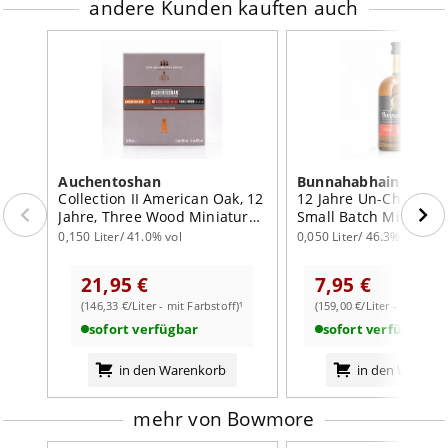
andere Kunden kauften auch
Auchentoshan
Bunnahabhain
Collection II American Oak, 12
12 Jahre Un-Chillfilte
Jahre, Three Wood Miniaturen
Small Batch Miniatur
je 0,05l
0,150 Liter/ 41.0% vol
0,050 Liter/ 46.3% vol
21,95 €
7,95 €
(146,33 €/Liter - mit Farbstoff)¹
(159,00 €/Liter - ohne Far
sofort verfügbar
sofort verfügbar
in den Warenkorb
in den Warenk
mehr von Bowmore