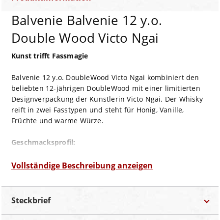
Balvenie Balvenie 12 y.o.
Double Wood Victo Ngai
Kunst trifft Fassmagie
Balvenie 12 y.o. DoubleWood Victo Ngai kombiniert den
beliebten 12-jährigen DoubleWood mit einer limitierten
Designverpackung der Künstlerin Victo Ngai. Der Whisky
reift in zwei Fasstypen und steht für Honig, Vanille,
Früchte und warme Würze.
Geschmacksprofil:
Geruch:
Honig, Vanille, süße Frucht, Eichenwürze
Vollständige Beschreibung anzeigen
Geschmack:
Sanft und cremig mit Honig, Malz, reifer
Frucht, Vanille und feiner Sherrywürze.
Abgang:
Warm, weich und leicht würzig.
Steckbrief
Verkostungsempfehlung: