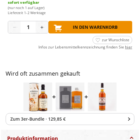
sofort verfügbar
(nur noch 1 auf Lager)
Lieferzeit 1-2 Werktage
Menge
−
+
IN DEN WARENKORB
zur Wunschliste
Infos zur Lebensmittelkennzeichnung finden Sie
hier
Wird oft zusammen gekauft
+
+
Zum
3
er-Bundle
·
129,85 €
Produktinformation