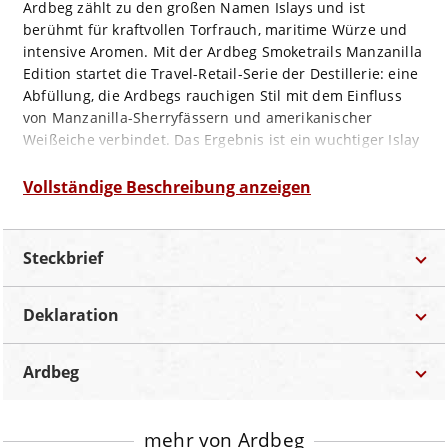
Ardbeg zählt zu den großen Namen Islays und ist
berühmt für kraftvollen Torfrauch, maritime Würze und
intensive Aromen. Mit der Ardbeg Smoketrails Manzanilla
Edition startet die Travel-Retail-Serie der Destillerie: eine
Abfüllung, die Ardbegs rauchigen Stil mit dem Einfluss
von Manzanilla-Sherryfässern und amerikanischer
Weißeiche verbindet. Das Ergebnis ist ein wuchtiger Islay
Single Malt mit salziger Sherrynote, dunkler Tiefe und
markanter Rauchspur.
Vollständige Beschreibung anzeigen
Geschmacksprofil:
Steckbrief
Geruch:
Rauch, Meeresbrise, Fenchel, Kiefer, dunkle
Schokolade, Nuss
Deklaration
Geschmack:
Kräftig und torfig mit Ruß, dunkler
Schokolade, Paranuss, salziger Sherrywürze, Kräutern
Marke
Ardbeg
Bezeichnung:
Whisky
und maritimer Frische.
Ardbeg
Bestellnummer
A103-0178
Lebensmittel-Unternehmer:
Moët Hennessy Deutschland
Abgang:
Lang, rauchig und würzig mit Anis, Seeluft, feiner
GmbH Seidlstr. 23 80335 München
Trockenheit und dunkler Süße.
Kategorie
Single Malt
Land:
UK (Schottland)
mehr von Ardbeg
Land
UK (Schottland)
Verkostungsempfehlung: