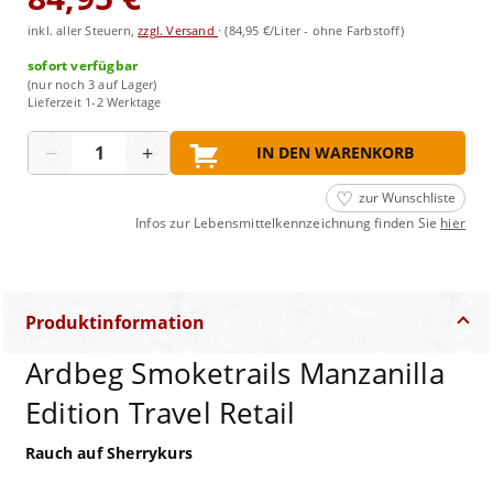
inkl. aller Steuern,
zzgl. Versand
·
(84,95 €/Liter - ohne Farbstoff)
sofort verfügbar
(nur noch 3 auf Lager)
Lieferzeit 1-2 Werktage
Menge
−
+
IN DEN WARENKORB
zur Wunschliste
Infos zur Lebensmittelkennzeichnung finden Sie
hier
Produktinformation
Ardbeg Smoketrails Manzanilla
Edition Travel Retail
Rauch auf Sherrykurs