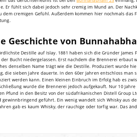
lein das Geruchserlebnis ist bei den
Bunnahabhain 25
einmalig.
. Er fühlt sich dabei jedoch sehr cremig im Mund an. Der Nachk
zu dem cremigen Gefühl. Außerdem kommen hier nochmals das F
tung.
ie Geschichte von Bunnahabha
rdlichste Destille auf Islay. 1881 haben sich die Gründer James 
 der Bucht niedergelassen. Erst nachdem die Brennerei erbaut 
ches denselben Name trägt wie die Destille. Produziert wurde hie
, die sieben Jahre dauerte. In den 60er Jahren entschloss man s
iert werden kann. Einen kleinen Einbruch im Erfolg hab es zwi
chließung wurde die Brennerei jedoch aufgekauft. Nur 10 Jahre 
en Pfund in den Besitz von der südafrikanischen Distell Group Lt
nd gewinnbringend geführt. Ein wenig wandelt sich Whisky aus
ahren gab es kaum Whisky, der rauchige oder torfig war. Das änd