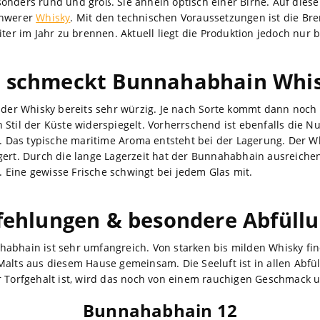
onders rund und groß. Sie ähneln optisch einer Birne. Auf diese
chwerer
Whisky
. Mit den technischen Voraussetzungen ist die Bre
iter im Jahr zu brennen. Aktuell liegt die Produktion jedoch nur b
 schmeckt Bunnahabhain Whi
t der Whisky bereits sehr würzig. Je nach Sorte kommt dann noch
Stil der Küste widerspiegelt. Vorherrschend ist ebenfalls die Nu
t. Das typische maritime Aroma entsteht bei der Lagerung. Der W
gert. Durch die lange Lagerzeit hat der Bunnahabhain ausreichend
Eine gewisse Frische schwingt bei jedem Glas mit.
ehlungen & besondere Abfüll
abhain ist sehr umfangreich. Von starken bis milden Whisky find
Malts aus diesem Hause gemeinsam. Die Seeluft ist in allen Abf
r Torfgehalt ist, wird das noch von einem rauchigen Geschmack u
Bunnahabhain 12