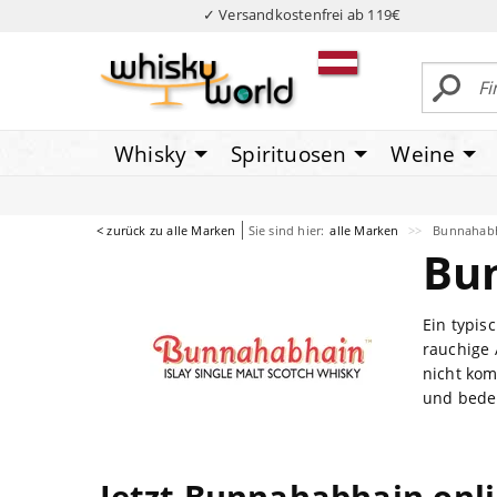
✓ Versandkostenfrei ab 119€
Whisky
Spirituosen
Weine
< zurück zu alle Marken
Sie sind hier:
alle Marken
Bunnahab
Bu
Ein typis
rauchige 
nicht kom
und bedeu
Jetzt Bunnahabhain onl