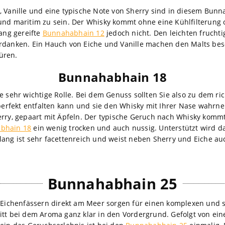
, Vanille und eine typische Note von Sherry sind in diesem Bunn
und maritim zu sein. Der Whisky kommt ohne eine Kühlfilterung 
lang gereifte
Bunnahabhain 12
jedoch nicht. Den leichten frucht
rdanken. Ein Hauch von Eiche und Vanille machen den Malts beso
üren.
Bunnahabhain 18
e sehr wichtige Rolle. Bei dem Genuss sollten Sie also zu dem ri
s perfekt entfalten kann und sie den Whisky mit Ihrer Nase wahr
erry, gepaart mit Äpfeln. Der typische Geruch nach Whisky kommt
bhain 18
ein wenig trocken und auch nussig. Unterstützt wird 
lang ist sehr facettenreich und weist neben Sherry und Eiche au
Bunnahabhain 25
in Eichenfässern direkt am Meer sorgen für einen komplexen un
itt bei dem Aroma ganz klar in den Vordergrund. Gefolgt von ein