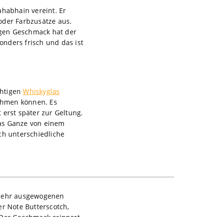
ahabhain vereint. Er
oder Farbzusätze aus.
igen Geschmack hat der
nders frisch und das ist
chtigen
Whiskyglas
nehmen können. Es
 erst später zur Geltung.
das Ganze von einem
ch unterschiedliche
d sehr ausgewogenen
er Note Butterscotch,