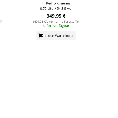
fill Pedro Ximénez
0,70 Liter/ 54.3% vol
349,95 €
)¹
(499,93 €/Liter - ohne Farbstoff)¹
sofort verfügbar
in den Warenkorb