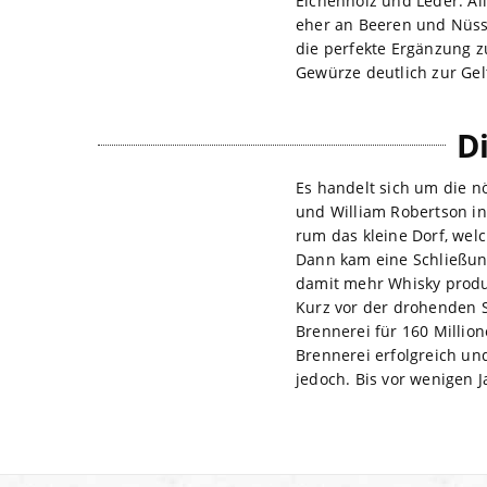
Eichenholz und Leder. Al
eher an Beeren und Nüsse
die perfekte Ergänzung 
Gewürze deutlich zur Gel
D
Es handelt sich um die nö
und William Robertson in
rum das kleine Dorf, wel
Dann kam eine Schließung
damit mehr Whisky produz
Kurz vor der drohenden S
Brennerei für 160 Million
Brennerei erfolgreich u
jedoch. Bis vor wenigen J