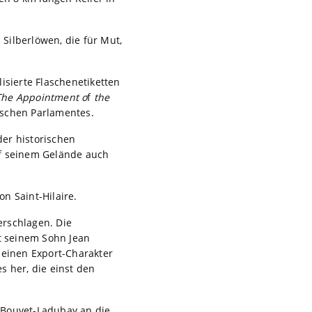
Silberlöwen, die für Mut,
isierte Flaschenetiketten
The Appointment o
f
the
tischen Parlamentes.
der historischen
uf seinem Gelände auch
on Saint-Hilaire.
erschlagen. Die
t seinem Sohn Jean
einen Export-Charakter
s her, die einst den
 Bouvet-Ladubay an die