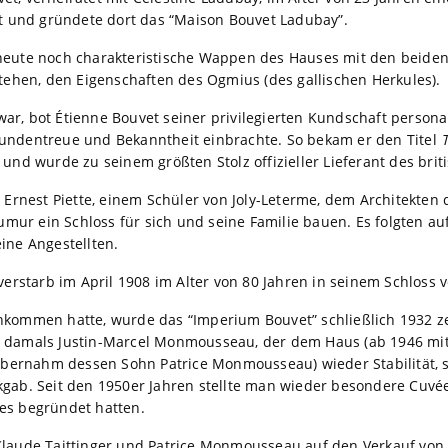
ent und gründete dort das “Maison Bouvet Ladubay”.
heute noch charakteristische Wappen des Hauses mit den beiden 
stehen, den Eigenschaften des Ogmius (des gallischen Herkules).
ar, bot Étienne Bouvet seiner privilegierten Kundschaft personal
Kundentreue und Bekanntheit einbrachte. So bekam er den Titel
 und wurde zu seinem größten Stolz offizieller Lieferant des bri
t Ernest Piette, einem Schüler von Joly-Leterme, dem Architekten 
ur ein Schloss für sich und seine Familie bauen. Es folgten a
ine Angestellten.
erstarb im April 1908 im Alter von 80 Jahren in seinem Schloss v
hkommen hatte, wurde das “Imperium Bouvet” schließlich 1932 z
e damals Justin-Marcel Monmousseau, der dem Haus (ab 1946 mi
ernahm dessen Sohn Patrice Monmousseau) wieder Stabilität, s
kgab. Seit den 1950er Jahren stellte man wieder besondere Cuvée
es begründet hatten.
Claude Taittinger und Patrice Monmousseau auf den Verkauf von