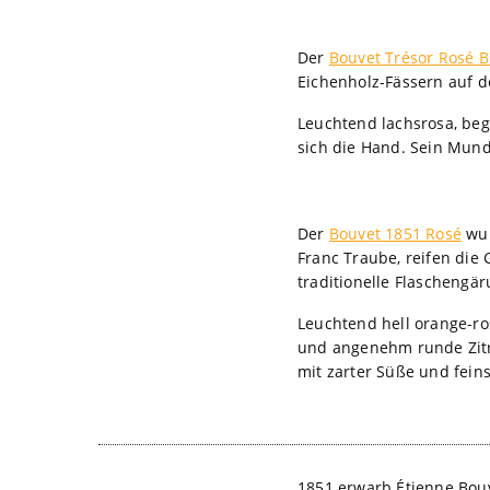
Der
Bouvet Trésor Rosé B
Eichenholz-Fässern auf d
Leuchtend lachsrosa, beg
sich die Hand. Sein Mundg
Der
Bouvet 1851 Rosé
wur
Franc Traube, reifen die 
traditionelle Flaschengä
Leuchtend hell orange-ros
und angenehm runde Zitru
mit zarter Süße und fein
1851 erwarb Étienne Bouve