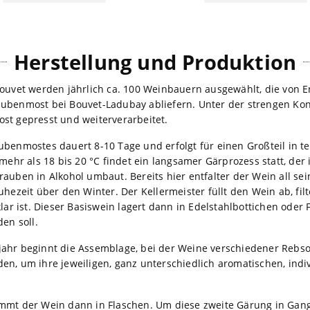
Herstellung und Produktion
Bouvet werden jährlich ca. 100 Weinbauern ausgewählt, die von 
ubenmost bei Bouvet-Ladubay abliefern. Unter der strengen Kon
st gepresst und weiterverarbeitet.
ubenmostes dauert 8-10 Tage und erfolgt für einen Großteil in 
 mehr als 18 bis 20 °C findet ein langsamer Gärprozess statt, de
rauben in Alkohol umbaut. Bereits hier entfalter der Wein all s
uhezeit über den Winter. Der Kellermeister füllt den Wein ab, filt
klar ist. Dieser Basiswein lagert dann in Edelstahlbottichen oder
den soll.
jahr beginnt die Assemblage, bei der Weine verschiedener Rebs
en, um ihre jeweiligen, ganz unterschiedlich aromatischen, indi
mmt der Wein dann in Flaschen. Um diese zweite Gärung in Gang