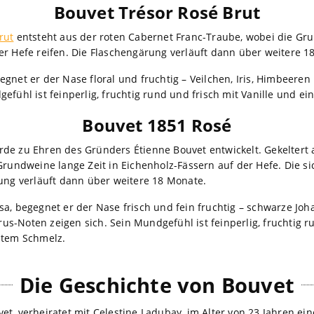
Bouvet Trésor Rosé Brut
rut
entsteht aus der roten Cabernet Franc-Traube, wobei die Gru
er Hefe reifen. Die Flaschengärung verläuft dann über weitere 1
egnet er der Nase floral und fruchtig – Veilchen, Iris, Himbeer
efühl ist feinperlig, fruchtig rund und frisch mit Vanille und ei
Bouvet 1851 Rosé
de zu Ehren des Gründers Étienne Bouvet entwickelt. Gekeltert 
Grundweine lange Zeit in Eichenholz-Fässern auf der Hefe. Die s
rung verläuft dann über weitere 18 Monate.
a, begegnet er der Nase frisch und fein fruchtig – schwarze Joh
s-Noten zeigen sich. Sein Mundgefühl ist feinperlig, fruchtig r
stem Schmelz.
Die Geschichte von Bouvet
t, verheiratet mit Celestine Ladubay, im Alter von 23 Jahren ein