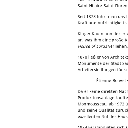
Saint-Hilaire-Saint-Flor
Seit 1873 führt man das 
Kraft und Aufrichtigkeit 
Kluger Kaufmann der er w
an, was ihm eine große 
House of Lords
verliehen,
1878 ließ er von Architek
Monumente der Stadt Saum
Arbeitersiedlungen für se
Étienne Bouvet v
Da er keine direkten Nac
Produktionsanlage kauft
Monmousseau, ab 1972 üb
und seine Qualität zurüc
exzellenten Ruf des Haus
1974 verständigten sich 