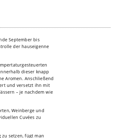
Ende September bis
trolle der hauseigenne
tempertaturgesteuerten
r innerhalb dieser knapp
eine Aromen. Anschließend
ert und versetzt ihn mit
 Fässern – je nachdem wie
orten, Weinberge und
viduellen Cuvées zu
 zu setzen, fügt man