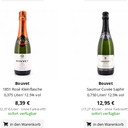
Bouvet
Bouvet
1851 Rosé Kleinflasche
Saumur Cuvée Saphir
0,375 Liter/ 12.5% vol
0,750 Liter/ 12.5% vol
8,39 €
12,95 €
(22,37 €/Liter - ohne Farbstoff)¹
(17,27 €/Liter - ohne Farbstoff)
sofort verfügbar
sofort verfügbar
in den Warenkorb
in den Warenkorb