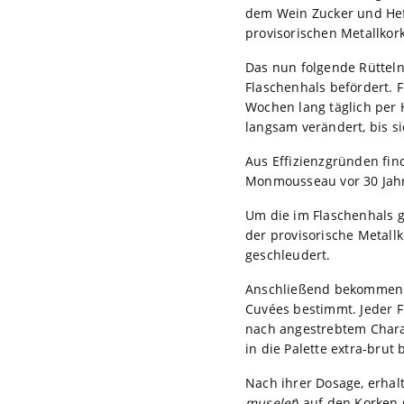
dem Wein Zucker und He
provisorischen Metallkor
Das nun folgende Rütteln
Flaschenhals befördert. F
Wochen lang täglich per H
langsam verändert, bis s
Aus Effizienzgründen fin
Monmousseau vor 30 Jah
Um die im Flaschenhals g
der provisorische Metall
geschleudert.
Anschließend bekommen d
Cuvées bestimmt. Jeder 
nach angestrebtem Charak
in die Palette extra-brut 
Nach ihrer Dosage, erhal
muselet
) auf den Korken 