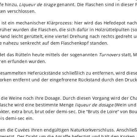
fe hinzu,
Liqueur de tirage
genannt. Die Flaschen sind in dieser
ken verschlossen.
 ist ein mechanischer Klärprozess: hier wird das Hefedepot nac
rüher wurden die Flaschen, die sich dafür in Holzrüttelpulten (s
and leicht gerüttelt, eine viertel Drehung nach rechts gedreht 
ie nahezu senkrecht auf dem Flaschenkopf standen.
det das Rütteln heute mittels der sogenannten
Turnovers
statt, 
ren erfunden wurden.
esammelten Heferückstände schließlich zu entfernen, wird diese
korken entfernt und der eingefrorene Rückstand durch den Druc
ie Weine noch ihre Dosage. Durch diesen Vorgang wird der Char
Flasche wird eine bestimmte Menge
liqueur de dosage
(Wein und 
ter, extra brut, brut oder demi-sec. Die “Bruts de Loire” von Bo
bis demi-sec ein.
ten die Cuvées ihren endgültigen Naturkorkverschluss. Anschließe
gesetzt. Der Draht um die Agraffe befestigt und hält den Korken