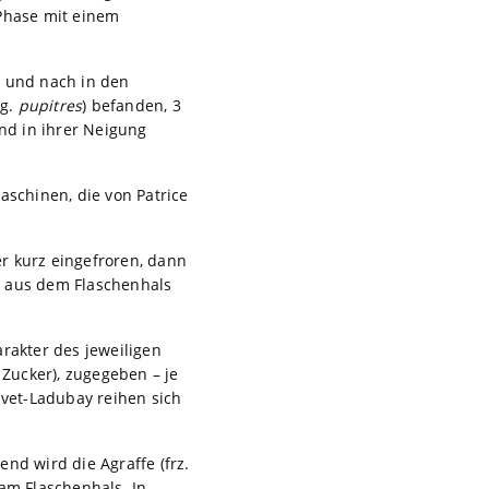
 Phase mit einem
h und nach in den
og.
pupitres
) befanden, 3
und in ihrer Neigung
Maschinen, die von Patrice
r kurz eingefroren, dann
k aus dem Flaschenhals
akter des jeweiligen
Zucker), zugegeben – je
uvet-Ladubay reihen sich
nd wird die Agraffe (frz.
 am Flaschenhals. In