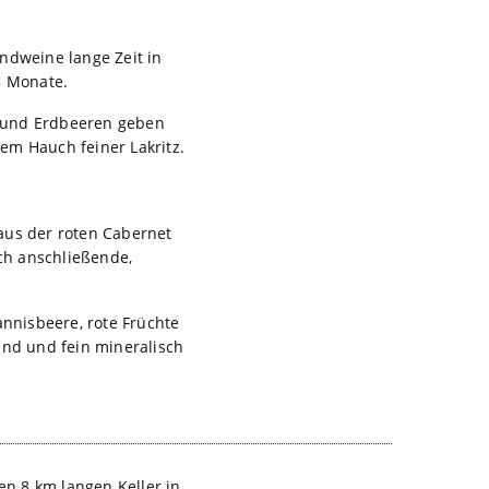
ndweine lange Zeit in
8 Monate.
en und Erdbeeren geben
nem Hauch feiner Lakritz.
aus der roten Cabernet
ich anschließende,
annisbeere, rote Früchte
und und fein mineralisch
en 8 km langen Keller in