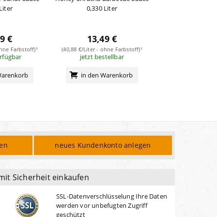
Liter
0,330 Liter
0,330 Lit
9 €
13,49 €
13,99
ohne Farbstoff)¹
(40,88 €/Liter - ohne Farbstoff)¹
(42,39 €/Liter - ohn
erfügbar
jetzt bestellbar
sofort verf
Warenkorb
in den Warenkorb
in den Wa
den
neues Kundenkonto anlegen
mit Sicherheit einkaufen
SSL-Datenverschlüsselung Ihre Daten
werden vor unbefugten Zugriff
geschützt