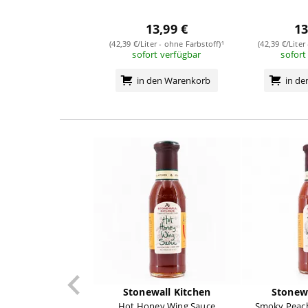
13,99 €
13
(42,39 €/Liter - ohne Farbstoff)¹
(42,39 €/Liter
sofort verfügbar
sofort
in den Warenkorb
in d
Stonewall Kitchen
Stonewa
Hot Honey Wing Sauce
Smoky Peach