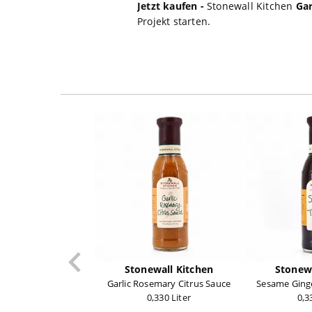
Jetzt kaufen -
Stonewall Kitchen
Gar
Projekt starten.
Stonewall Kitchen
Stonewa
Garlic Rosemary Citrus Sauce
Sesame Ginge
0,330 Liter
0,3