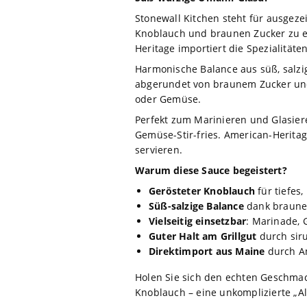
Stonewall Kitchen steht für ausgeze
Knoblauch und braunen Zucker zu ei
Heritage importiert die Spezialitäte
Harmonische Balance aus süß, salzi
abgerundet von braunem Zucker und e
oder Gemüse.
Perfekt zum Marinieren und Glasiere
Gemüse-Stir-fries. American-Herita
servieren.
Warum diese Sauce begeistert?
Gerösteter Knoblauch
für tiefes
Süß-salzige Balance
dank braune
Vielseitig einsetzbar
: Marinade, 
Guter Halt am Grillgut
durch siru
Direktimport aus Maine
durch Am
Holen Sie sich den echten Geschmac
Knoblauch – eine unkomplizierte „