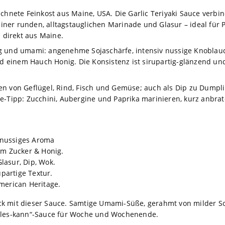
ichnete Feinkost aus Maine, USA. Die Garlic Teriyaki Sauce verbi
ner runden, alltagstauglichen Marinade und Glasur – ideal für P
n direkt aus Maine.
g und umami: angenehme Sojaschärfe, intensiv nussige Knoblauc
inem Hauch Honig. Die Konsistenz ist sirupartig-glänzend und h
n von Geflügel, Rind, Fisch und Gemüse; auch als Dip zu Dumpli
ge-Tipp: Zucchini, Aubergine und Paprika marinieren, kurz anbra
, nussiges Aroma
m Zucker & Honig.
Glasur, Dip, Wok.
partige Textur.
erican Heritage.
k mit dieser Sauce. Samtige Umami-Süße, gerahmt von milder So
Alles-kann“-Sauce für Woche und Wochenende.