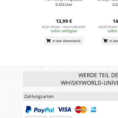
0,333 Liter
0,3
13,99 €
14
(42,01 €/Liter - ohne Farbstoff)¹
(45,02 €/Liter
sofort verfügbar
sofort
in den Warenkorb
in d
WERDE TEIL D
WHISKYWORLD-UNIV
Zahlungsarten