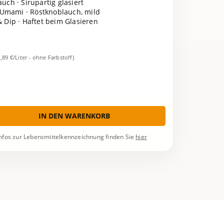
uch · Sirupartig glasiert
Umami · Röstknoblauch, mild
 Dip · Haftet beim Glasieren
1,89 €/Liter - ohne Farbstoff)
IN DEN WARENKORB
nfos zur Lebensmittelkennzeichnung finden Sie
hier