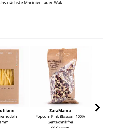
das nächste Marinier- oder Wok-
ofilone
ZaraMama
Stonewall K
 Eiernudeln
Popcorn Pink Blossom 100%
Maple Chipotle G
ramm
Gentechnikfrei
0,333 Lit
90 Gramm