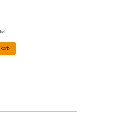
kel
nkorb