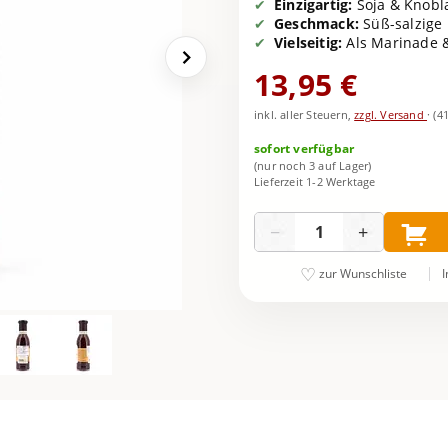
Einzigartig:
Soja & Knobla
Geschmack:
Süß-salzige 
Vielseitig:
Als Marinade &
13,95 €
inkl. aller Steuern,
zzgl. Versand
·
(4
sofort verfügbar
(nur noch 3 auf Lager)
Lieferzeit 1-2 Werktage
Menge
−
+
I
zur Wunschliste