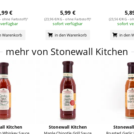
,99 €
5,99 €
5,8
 - ohne Farbstoff)¹
(23,96 €/KG - ohne Farbstoff)¹
(23,56 €/KG - oh
 verfügbar
sofort verfügbar
sofort v
en Warenkorb
in den Warenkorb
in den 
mehr von Stonewall Kitchen
ll Kitchen
Stonewall Kitchen
Stonewall
 Whiskey Sauce
Maple Chipotle Grill Sauce
Roasted Garlic