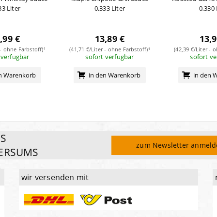
33 Liter
0,333 Liter
0,330 
,99 €
13,89 €
13,9
 - ohne Farbstoff)¹
(41,71 €/Liter - ohne Farbstoff)¹
(42,39 €/Liter - 
 verfügbar
sofort verfügbar
sofort v
en Warenkorb
in den Warenkorb
in den 
ES
zum Newsletter anmel
ERSUMS
wir versenden mit