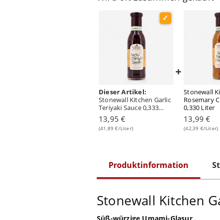
+
Dieser Artikel:
Stonewall Ki
Stonewall Kitchen Garlic
Rosemary Ci
Teriyaki Sauce 0,333
0,330 Liter
Liter
13,95 €
13,99 €
(41,89 €/Liter)
(42,39 €/Liter)
Produktinformation
St
Stonewall Kitchen Ga
Süß-würzige Umami-Glasur