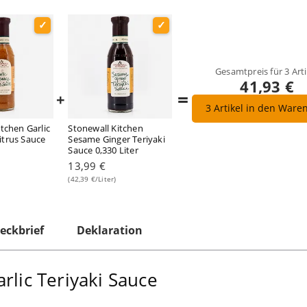
Gesamtpreis für
3
Arti
41,93 €
=
+
3
Artikel in den Ware
tchen Garlic
Stonewall Kitchen
trus Sauce
Sesame Ginger Teriyaki
Sauce 0,330 Liter
13,99 €
(42,39 €/Liter)
eckbrief
Deklaration
rlic Teriyaki Sauce