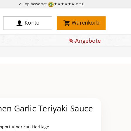
✓ Top bewertet
★★★★★
4.9/ 5.0
Konto
Warenkorb
%-Angebote
hen Garlic Teriyaki Sauce
mport American Heritage