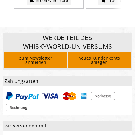
in den Warenkorb
in den Warenk
Salz
1,5
g
WERDE TEIL DES
WHISKYWORLD-UNIVERSUMS
zum Newsletter
neues Kundenkonto
anmelden
anlegen
Zahlungsarten
wir versenden mit