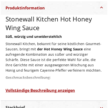
Produktinformation
Stonewall Kitchen Hot Honey
Wing Sauce
Süß, würzig und unwiderstehlich
Stonewall Kitchen, bekannt für seine köstlichen Gourmet-
Saucen, bringt mit
der Hot Honey Wing Sauce
eine
aufregende Kombination aus süßer und würziger
Schärfe. Diese Sauce ist die perfekte Wahl für alle, die
ihre Gerichte mit einer ausgewogenen Mischung aus
Honig und feurigem Cayenne-Pfeffer verfeinern möchten.
Geschmacksbeschreibung:
Die
Hot Honey Wing Sauce
vereint die Süße von Honig
mit der Schärfe von Cayenne und Dijon-Senf. Zesty
Vollständige Beschreibung anzeigen
Gewürze wie Cayenne und Dijon verleihen der Sauce eine
lebendige, leicht pikante Würze, die eine angenehme
Frische und Tiefe bietet. Der Honig sorgt für eine klebrige,
Steckbrief