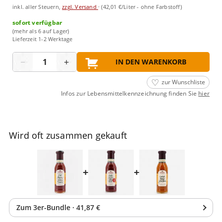
inkl. aller Steuern,
zzgl. Versand
·
(42,01 €/Liter - ohne Farbstoff)
sofort verfügbar
(mehr als 6 auf Lager)
Lieferzeit 1-2 Werktage
Menge
−
+
IN DEN WARENKORB
zur Wunschliste
Infos zur Lebensmittelkennzeichnung finden Sie
hier
Wird oft zusammen gekauft
+
+
Zum
3
er-Bundle
·
41,87 €