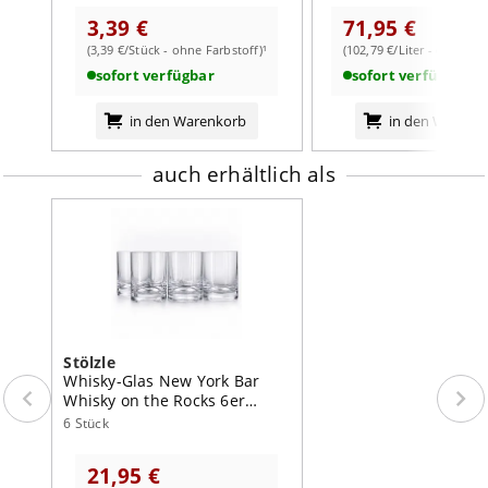
3,39 €
71,95 €
(3,39 €/Stück - ohne Farbstoff)¹
(102,79 €/Liter - ohne Far
weiterlesen auf der Markenseite von Stölzle
sofort verfügbar
sofort verfügbar
in den Warenkorb
in den Warenk
auch erhältlich als
Stölzle
Whisky-Glas New York Bar
Whisky on the Rocks 6er
Vorteilpack
6 Stück
21,95 €