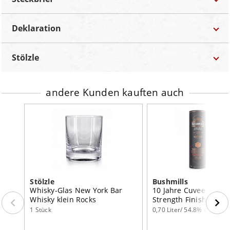
Deklaration
Marke
Stölzle
Bezeichnung:
Trinkglas
Stölzle
Bestellnummer
BZG-10560
Lebensmittel-Unternehmer:
Stölzle Lausitz GmbH
Berliner Straße 22-32 D-02943 Weißwasser
Kategorie
Gläser
Land:
Deutschland
andere Kunden kauften auch
Land
Deutschland
Inhalt:
1 Stück
Eichstrich?
Nein
Farbstoff:
ohne Farbstoff
Werbeaufdruck?
Nein
Glastyp
Whisky – Tumbler
Fassungsvermögen
420ml
Höhe
106mm
Stölzle
Bushmills
Ø-Rand
85mm
Whisky-Glas New York Bar
10 Jahre Cuvee Cask 
Whisky klein Rocks
Strength Finish In Cu
Inhalt
1 Stück
Casks
1 Stück
0,70 Liter/ 54.8% vol