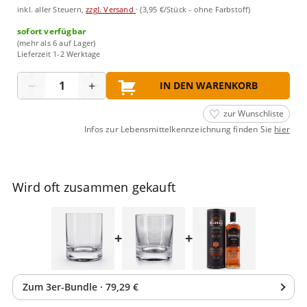
inkl. aller Steuern,
zzgl. Versand
·
(3,95 €/Stück - ohne Farbstoff)
sofort verfügbar
(mehr als 6 auf Lager)
Lieferzeit 1-2 Werktage
Menge
−
+
IN DEN WARENKORB
zur Wunschliste
Infos zur Lebensmittelkennzeichnung finden Sie
hier
Wird oft zusammen gekauft
+
+
Zum
3
er-Bundle
·
79,29 €