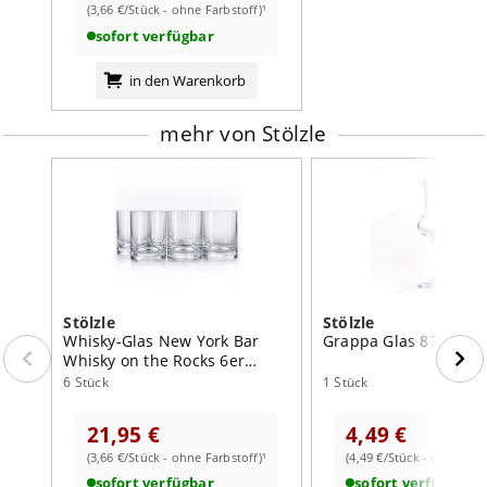
(3,66 €/Stück - ohne Farbstoff)¹
sofort verfügbar
in den Warenkorb
mehr von Stölzle
Stölzle
Stölzle
Whisky-Glas New York Bar
Grappa Glas 87 ml
Whisky on the Rocks 6er
Vorteilpack
6 Stück
1 Stück
21,95 €
4,49 €
(3,66 €/Stück - ohne Farbstoff)¹
(4,49 €/Stück - ohne Farb
sofort verfügbar
sofort verfügbar