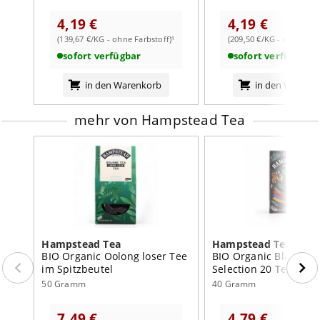
jordbrug
4,19 €
4,19 €
Ein Teebeutel pro Tasse. Mit frisch gekochtem Wasser
weiterlesen auf der Markenseite von Hampstead Tea
aufgiessen und für etwa 3-5 Minuten ziehen lassen.
(139,67 €/KG - ohne Farbstoff)¹
(209,50 €/KG - ohne Farb
sofort verfügbar
sofort verfügbar
in den Warenkorb
in den Warenk
mehr von Hampstead Tea
Hampstead Tea
Hampstead Tea
BIO Organic Oolong loser Tee
BIO Organic Black Te
im Spitzbeutel
Selection 20 Teebeute
50 Gramm
40 Gramm
7,49 €
4,79 €