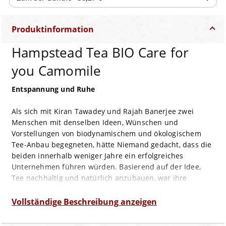
Produktinformation
Hampstead Tea BIO Care for
you Camomile
Entspannung und Ruhe
Als sich mit Kiran Tawadey und Rajah Banerjee zwei
Menschen mit denselben Ideen, Wünschen und
Vorstellungen von biodynamischem und ökologischem
Tee-Anbau begegneten, hätte Niemand gedacht, dass die
beiden innerhalb weniger Jahre ein erfolgreiches
Unternehmen führen würden. Basierend auf der Idee,
Tee nachhaltig und natürlich anzubauen, war ihre
Makaibari Tee-Plantage bereits zwei Jahre später als
organisch-biologisch zertifiziert. Zwei weitere Jahre
Vollständige Beschreibung anzeigen
später erhielt die Makaibari als weltweit erste
biodynamische Tee-Plantage das „Demeter“ Siegel. Diese