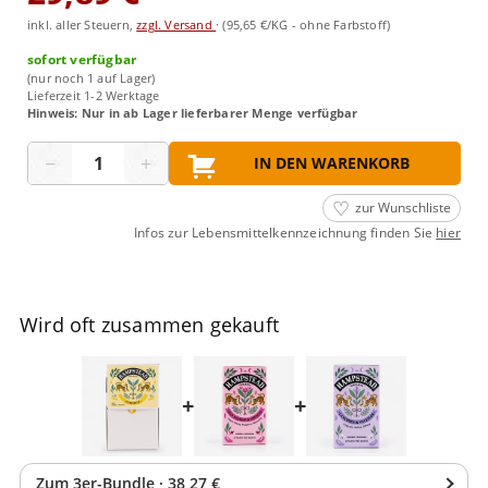
inkl. aller Steuern,
zzgl. Versand
·
(95,65 €/KG - ohne Farbstoff)
sofort verfügbar
(nur noch 1 auf Lager)
Lieferzeit 1-2 Werktage
Hinweis: Nur in ab Lager lieferbarer Menge verfügbar
Menge
−
+
IN DEN WARENKORB
zur Wunschliste
Infos zur Lebensmittelkennzeichnung finden Sie
hier
Wird oft zusammen gekauft
+
+
Zum
3
er-Bundle
·
38,27 €