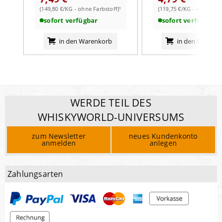
(149,80 €/KG - ohne Farbstoff)¹
(119,75 €/KG - ohne Farb
sofort verfügbar
sofort verfügbar
in den Warenkorb
in den Warenk
WERDE TEIL DES
WHISKYWORLD-UNIVERSUMS
zum Newsletter
neues Kundenkonto
anmelden
anlegen
Zahlungsarten