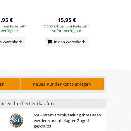
,95 €
15,95 €
14,
r - mit Farbstoff)¹
(15,95 €/Liter - mit Farbstoff)¹
(21,36 €/Liter -
 verfügbar
sofort verfügbar
sofort v
en Warenkorb
in den Warenkorb
in den 
den
neues Kundenkonto anlegen
mit Sicherheit einkaufen
SSL-Datenverschlüsselung Ihre Daten
werden vor unbefugten Zugriff
geschützt