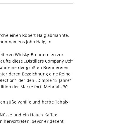
Kirche einen Robert Haig abmahnte,
ann namens John Haig, in
weiteren Whisky-Brennereien zur
ufte diese „Distillers Company Ltd“
o Jahr eine der größten Brennereien
unter deren Bezeichnung eine Reihe
ection“, der den „Dimple 15 Jahre“
ition der Marke fort. Mehr als 30
ten süße Vanille und herbe Tabak-
Nüsse und ein Hauch Kaffee.
 hervortreten, bevor er dezent