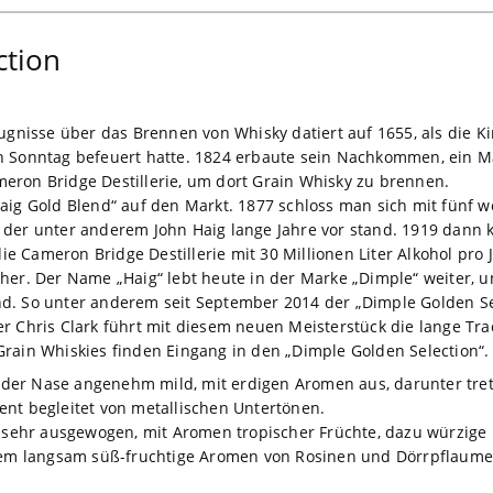
ction
eugnisse über das Brennen von Whisky datiert auf 1655, als die 
n Sonntag befeuert hatte. 1824 erbaute sein Nachkommen, ein M
eron Bridge Destillerie, um dort Grain Whisky zu brennen.
aig Gold Blend“ auf den Markt. 1877 schloss man sich mit fünf 
der unter anderem John Haig lange Jahre vor stand. 1919 dann ka
 die Cameron Bridge Destillerie mit 30 Millionen Liter Alkohol pr
 her. Der Name „Haig“ lebt heute in der Marke „Dimple“ weiter, 
d. So unter anderem seit September 2014 der „Dimple Golden Sel
r Chris Clark führt mit diesem neuen Meisterstück die lange Trad
rain Whiskies finden Eingang in den „Dimple Golden Selection“.
in der Nase angenehm mild, mit erdigen Aromen aus, darunter tre
ent begleitet von metallischen Untertönen.
ehr ausgewogen, mit Aromen tropischer Früchte, dazu würzige 
 dem langsam süß-fruchtige Aromen von Rosinen und Dörrpflaumen