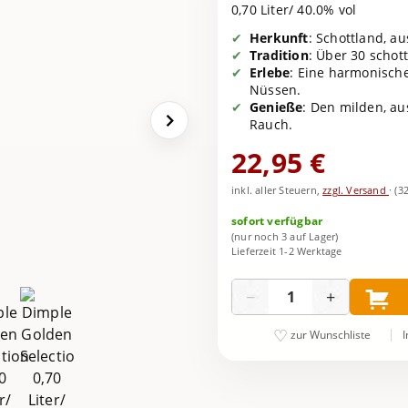
0,70 Liter/ 40.0% vol
Herkunft
: Schottland, a
Tradition
: Über 30 schot
Erlebe
: Eine harmonisch
Nüssen.
Genieße
: Den milden, 
Rauch.
22,95 €
inkl. aller Steuern,
zzgl. Versand
·
(3
sofort verfügbar
(nur noch 3 auf Lager)
Lieferzeit 1-2 Werktage
Menge
−
+
I
zur Wunschliste