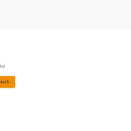
kel
nkorb