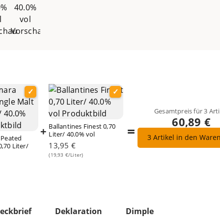
Gesamtpreis für
3
Arti
60,89 €
Ballantines Finest 0,70
=
+
Liter/ 40.0% vol
3
Artikel in den Ware
 Peated
13,95 €
0,70 Liter/
(19,93 €/Liter)
eckbrief
Deklaration
Dimple