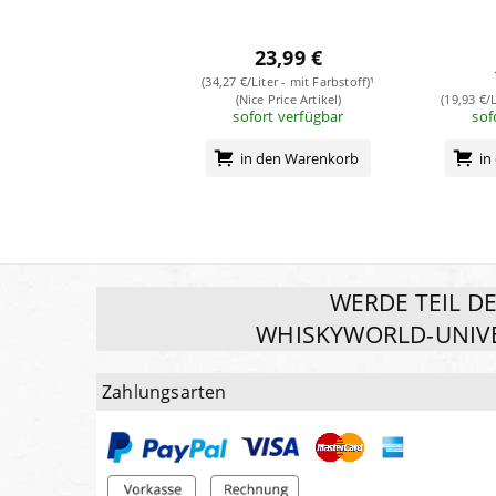
23,99 €
(34,27 €/Liter - mit Farbstoff)¹
(Nice Price Artikel)
(19,93 €/L
sofort verfügbar
sof
in den Warenkorb
in
WERDE TEIL D
WHISKYWORLD-UNIV
Zahlungsarten