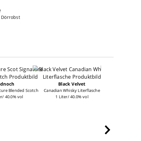
e
 Dörrobst
adnoch
Black Velvet
Kilb
ture Blended Scotch
Canadian Whisky Literflasche
Irish W
er/ 40.0% vol
1 Liter/ 40.0% vol
0,70 Liter/