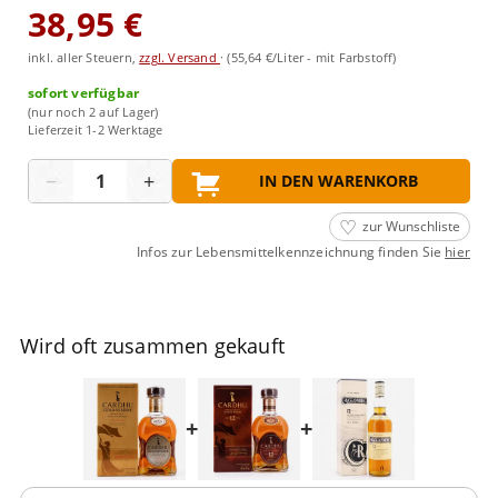
38,95 €
inkl. aller Steuern,
zzgl. Versand
·
(55,64 €/Liter - mit Farbstoff)
sofort verfügbar
(nur noch 2 auf Lager)
Lieferzeit 1-2 Werktage
Menge
−
+
IN DEN WARENKORB
zur Wunschliste
Infos zur Lebensmittelkennzeichnung finden Sie
hier
Wird oft zusammen gekauft
+
+