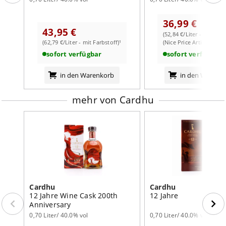
Geschmack:
wohlbalanciert und rund, Zimt, Kardamom,
unterlegt mit weicher Süße
36,99 €
Abgang:
mittellang, mit würzigen Holz-Aromen
43,95 €
(52,84 €/Liter - mit Farb
weiterlesen auf der Markenseite von Cardhu
(62,79 €/Liter - mit Farbstoff)¹
(Nice Price Artikel)
sofort verfügbar
sofort verfügbar
in den Warenkorb
in den Warenk
mehr von Cardhu
Cardhu
Cardhu
12 Jahre Wine Cask 200th
12 Jahre
Anniversary
0,70 Liter/ 40.0% vol
0,70 Liter/ 40.0% vol