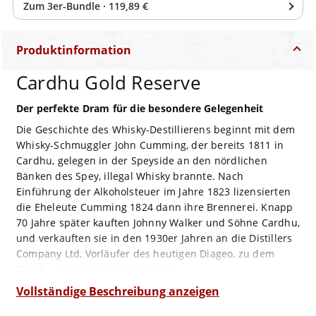
Zum
3
er-Bundle
·
119,89 €
Produktinformation
Cardhu Gold Reserve
Der perfekte Dram für die besondere Gelegenheit
Die Geschichte des Whisky-Destillierens beginnt mit dem
Whisky-Schmuggler John Cumming, der bereits 1811 in
Cardhu, gelegen in der Speyside an den nördlichen
Bänken des Spey, illegal Whisky brannte. Nach
Einführung der Alkoholsteuer im Jahre 1823 lizensierten
die Eheleute Cumming 1824 dann ihre Brennerei. Knapp
70 Jahre später kauften Johnny Walker und Söhne Cardhu,
und verkauften sie in den 1930er Jahren an die Distillers
Company Ltd, Vorläufer des heutigen Diageo, zu dem
Cardhu auch heute noch gehört.
Das Wasser bezieht die Destillerie von Mannoch Hill und
Vollständige Beschreibung anzeigen
aus dem Lyne Burn, gebrannt wird in drei Wash Stills und
drei Spirit Stills. Der allermeiste in Cardhu gebrannte