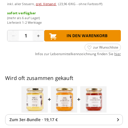
inkl. aller Steuern,
zzgl. Versand
·
(23,96 €/KG - ohne Farbstoff)
sofort verfügbar
(mehr als 6 auf Lager)
Lieferzeit 1-2 Werktage
Menge
−
+
IN DEN WARENKORB
zur Wunschliste
Infos zur Lebensmittelkennzeichnung finden Sie
hier
Wird oft zusammen gekauft
+
+
Zum
3
er-Bundle
·
19,17 €