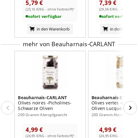
5,79 €
7,39 €
(23,16 €/KG - ohne Farbstoff)¹
(29,56 €/KG - ohne Farb
weiterlesen auf der Markenseite von Beauharnais-
CARLANT
sofort verfügbar
sofort verfügbar
in den Warenkorb
in den Warenk
mehr von Beauharnais-CARLANT
Beauharnais-CARLANT
Beauharnais-CARLAN
Olives noires -Picholines-
Olives vertes -Lucque
Schwarze Oliven
Oliven Lucques 350g
200 Gramm Abtropfgewicht
200 Gramm Abtropfgewic
4,99 €
4,99 €
(24,95 €/KG - ohne Farbstoff)¹
(24,95 €/KG - ohne Farb