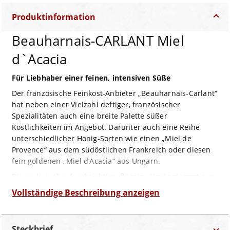
Produktinformation
Beauharnais-CARLANT Miel
d`Acacia
Für Liebhaber einer feinen, intensiven Süße
Der französische Feinkost-Anbieter „Beauharnais-Carlant“
hat neben einer Vielzahl deftiger, französischer
Spezialitäten auch eine breite Palette süßer
Köstlichkeiten im Angebot. Darunter auch eine Reihe
unterschiedlicher Honig-Sorten wie einen „Miel de
Provence“ aus dem südöstlichen Frankreich oder diesen
fein goldenen „Miel d‘Acacia“ aus Ungarn.
Dieser beinahe durchsichtige, flüssige Honig stammt aus
dem reichhaltigen Nektar der Blüten ungarischer
Vollständige Beschreibung anzeigen
Akazien-Haine. Mit seiner unaufdringlichen, feinen Würze
und intensiven Süße ist er der perfekte Begleiter zu Tee
und für feine Süßspeisen aller Art, bleibt er doch mit
Steckbrief