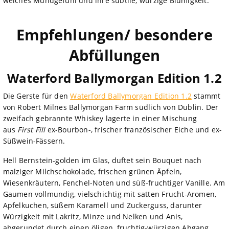
weiches Mundgefühl und ihre subtile, würzige Blumigkeit.
Empfehlungen/ besondere
Abfüllungen
Waterford Ballymorgan Edition 1.2
Die Gerste für den
Waterford Ballymorgan Edition 1.2
stammt
von Robert Milnes Ballymorgan Farm südlich von Dublin. Der
zweifach gebrannte Whiskey lagerte in einer Mischung
aus
First Fill
ex-Bourbon-, frischer französischer Eiche und ex-
Süßwein-Fässern.
Hell Bernstein-golden im Glas, duftet sein Bouquet nach
malziger Milchschokolade, frischen grünen Äpfeln,
Wiesenkräutern, Fenchel-Noten und süß-fruchtiger Vanille. Am
Gaumen vollmundig, vielschichtig mit satten Frucht-Aromen,
Apfelkuchen, süßem Karamell und Zuckerguss, darunter
Würzigkeit mit Lakritz, Minze und Nelken und Anis,
abgerundet durch einen öligen, fruchtig-würzigen Abgang.