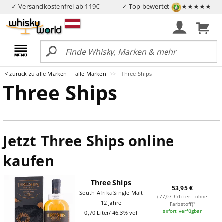
✓ Versandkostenfrei ab 119€
✓ Top bewertet
★★★★★
< zurück zu alle Marken
alle Marken
Three Ships
Three Ships
Jetzt Three Ships online
kaufen
Three Ships
53,95 €
South Afrika Single Malt
(77,07 €/Liter - ohne
12 Jahre
Farbstoff)¹
sofort verfügbar
0,70 Liter/ 46.3% vol