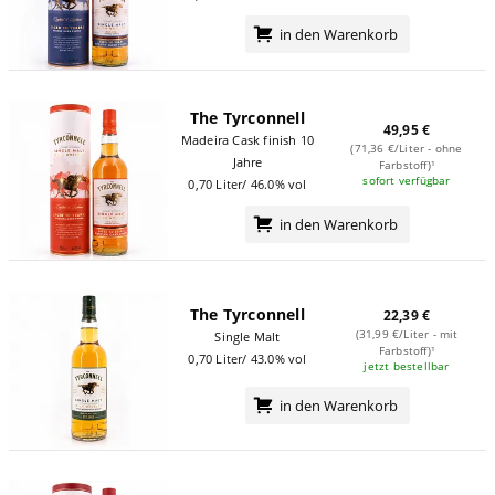
in den Warenkorb
The Tyrconnell
49,95 €
Madeira Cask finish 10
(71,36 €/Liter - ohne
Jahre
Farbstoff)¹
sofort verfügbar
0,70 Liter/ 46.0% vol
in den Warenkorb
The Tyrconnell
22,39 €
(31,99 €/Liter - mit
Single Malt
Farbstoff)¹
0,70 Liter/ 43.0% vol
jetzt bestellbar
in den Warenkorb