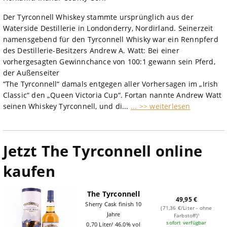
Der Tyrconnell Whiskey stammte ursprünglich aus der
Waterside Destillerie in Londonderry, Nordirland. Seinerzeit
namensgebend für den Tyrconnell Whisky war ein Rennpferd
des Destillerie-Besitzers Andrew A. Watt: Bei einer
vorhergesagten Gewinnchance von 100:1 gewann sein Pferd,
der Außenseiter
“The Tyrconnell“ damals entgegen aller Vorhersagen im „Irish
Classic“ den „Queen Victoria Cup“. Fortan nannte Andrew Watt
seinen Whiskey Tyrconnell, und di...
... >> weiterlesen
Jetzt The Tyrconnell online
kaufen
The Tyrconnell
49,95 €
Sherry Cask finish 10
(71,36 €/Liter - ohne
Jahre
Farbstoff)¹
sofort verfügbar
0,70 Liter/ 46.0% vol