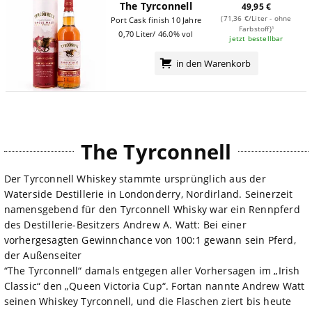
The Tyrconnell
49,95 €
(71,36 €/Liter - ohne
Port Cask finish 10 Jahre
Farbstoff)¹
0,70 Liter/ 46.0% vol
jetzt bestellbar
in den Warenkorb
The Tyrconnell
Der Tyrconnell Whiskey stammte ursprünglich aus der
Waterside Destillerie in Londonderry, Nordirland. Seinerzeit
namensgebend für den Tyrconnell Whisky war ein Rennpferd
des Destillerie-Besitzers Andrew A. Watt: Bei einer
vorhergesagten Gewinnchance von 100:1 gewann sein Pferd,
der Außenseiter
“The Tyrconnell“ damals entgegen aller Vorhersagen im „Irish
Classic“ den „Queen Victoria Cup“. Fortan nannte Andrew Watt
seinen Whiskey Tyrconnell, und die Flaschen ziert bis heute