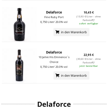
Delaforce
10,45 €
(13,93 €/Liter - ohne
Fine Ruby Port
Farbstoff)¹
0,750 Liter/ 20.0% vol
sofort verfügbar
in den Warenkorb
Delaforce
22,95 €
10 Jahre His Eminence`s
(30,60 €/Liter - ohne
Choice
Farbstoff)¹
jetzt bestellbar
0,750 Liter/ 20.0% vol
in den Warenkorb
Delaforce