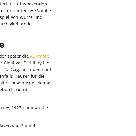
eriert er insbesondere
e und intensive Vanille
spiel von Würze und
uchigkeit endet.
e
der später die
Aultmore
-Glenlivet Distillery Ltd.
s C. Doig, hoch oben auf
nfalls Häuser für die
hite Horse ausgezeichnet.
elford erbaute
mpany, 1927 dann an die
asen von 2 auf 4.