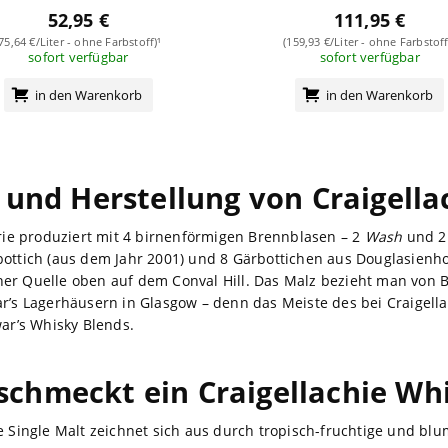
52,95 €
111,95 €
(75,64 €/Liter - ohne Farbstoff)¹
(159,93 €/Liter - ohne Farbstoff
sofort verfügbar
sofort verfügbar
in den Warenkorb
in den Warenkorb
 und Herstellung von Craigella
erie produziert mit 4 birnenförmigen Brennblasen – 2
Wash
und 
ottich (aus dem Jahr 2001) und 8 Gärbottichen aus Douglasienho
er Quelle oben auf dem Conval Hill. Das Malz bezieht man von B
ar’s Lagerhäusern in Glasgow – denn das Meiste des bei Craigell
war’s Whisky Blends.
schmeckt ein Craigellachie Wh
ie Single Malt zeichnet sich aus durch tropisch-fruchtige und bl