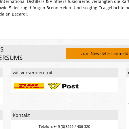
International Distillers & Vintners fusionierte, verlangten die K
owie 5 der zugehörigen Brennereien. Und so ging Craigellachie 
la an Bacardi.
ES
zum Newsletter anmel
ERSUMS
wir versenden mit
Kontakt
Telefon: +49 (0)8555 / 406 320