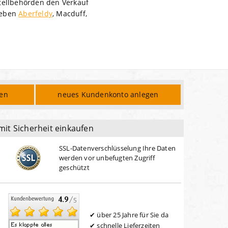
artellbehörden den Verkauf
neben
Aberfeldy
, Macduff,
den
neues Kundenkonto anlegen
mit Sicherheit einkaufen
SSL-Datenverschlüsselung Ihre Daten
werden vor unbefugten Zugriff
geschützt
über 25 Jahre für Sie da
schnelle Lieferzeiten