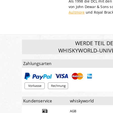
Als 1998 die DCL mit den 
von John Dewar & Sons s
Aultmore
und Royal Brack
WERDE TEIL D
WHISKYWORLD-UNIV
Zahlungsarten
Kundenservice
whiskyworld
AGB