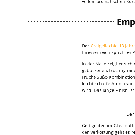
vollen, aromatischen Kör
Emp
Der
Craigellachie 13 Jah
finessenreich spricht er
In der Nase zeigt er sic
gebackenen, fruchtig-mil
Frucht-Süße-Kombination,
leicht scharfe Aroma von
wird. Das lange Finish is
De
Gelbgolden im Glas, dufte
der Verkostung geht es r