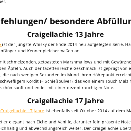
per.
fehlungen/ besondere Abfüllu
Craigellachie 13 Jahre
re
ist der jüngste Whisky der Ende 2014 neu aufgelegten Serie. 
 Anfänger und Kenner gleichermaßen an.
h mit schmelzenden, getoasteten Marshmallows und mit Gewürzne
den Äpfeln. Auch der facettenreiche Geschmack ist geprägt von
 die nach wenigen Sekunden im Mund ihren Höhepunkt erreicht. H
 schwefligem Kordit (= Schießpulver), das von einem Touch Malz 
t schön sanft und endet mit einer dezent rauchigen Note.
Craigellachie 17 Jahre
r
Craigellachie 17 Jahre
ist ebenfalls seit Oktober 2014 auf dem Ma
t er elegant nach Eiche und Vanille, darunter fein präsente Note
eichhaltig und abwechslungsreich weiter. Der Craigellachie über