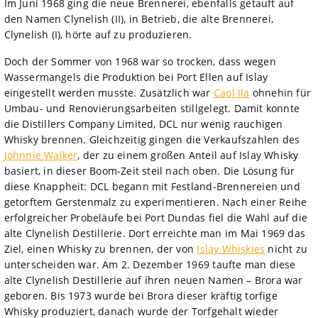
Im Juni 1968 ging die neue Brennerei, ebenfalls getauft auf
den Namen Clynelish (II), in Betrieb, die alte Brennerei,
Clynelish (I), hörte auf zu produzieren.
Doch der Sommer von 1968 war so trocken, dass wegen
Wassermangels die Produktion bei Port Ellen auf Islay
eingestellt werden musste. Zusätzlich war
Caol Ila
ohnehin für
Umbau- und Renovierungsarbeiten stillgelegt. Damit konnte
die Distillers Company Limited, DCL nur wenig rauchigen
Whisky brennen. Gleichzeitig gingen die Verkaufszahlen des
Johnnie Walker
, der zu einem großen Anteil auf Islay Whisky
basiert, in dieser Boom-Zeit steil nach oben. Die Lösung für
diese Knappheit: DCL begann mit Festland-Brennereien und
getorftem Gerstenmalz zu experimentieren. Nach einer Reihe
erfolgreicher Probeläufe bei Port Dundas fiel die Wahl auf die
alte Clynelish Destillerie. Dort erreichte man im Mai 1969 das
Ziel, einen Whisky zu brennen, der von
Islay Whiskies
nicht zu
unterscheiden war. Am 2. Dezember 1969 taufte man diese
alte Clynelish Destillerie auf ihren neuen Namen – Brora war
geboren. Bis 1973 wurde bei Brora dieser kräftig torfige
Whisky produziert, danach wurde der Torfgehalt wieder