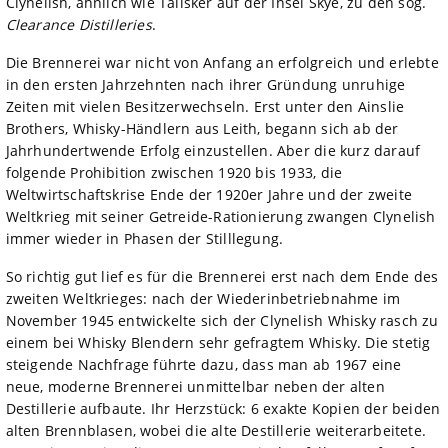
Clynelish, ähnlich wie Talisker auf der Insel Skye, zu den sog.
Clearance Distilleries
.
Die Brennerei war nicht von Anfang an erfolgreich und erlebte
in den ersten Jahrzehnten nach ihrer Gründung unruhige
Zeiten mit vielen Besitzerwechseln. Erst unter den Ainslie
Brothers, Whisky-Händlern aus Leith, begann sich ab der
Jahrhundertwende Erfolg einzustellen. Aber die kurz darauf
folgende Prohibition zwischen 1920 bis 1933, die
Weltwirtschaftskrise Ende der 1920er Jahre und der zweite
Weltkrieg mit seiner Getreide-Rationierung zwangen Clynelish
immer wieder in Phasen der Stilllegung.
So richtig gut lief es für die Brennerei erst nach dem Ende des
zweiten Weltkrieges: nach der Wiederinbetriebnahme im
November 1945 entwickelte sich der Clynelish Whisky rasch zu
einem bei Whisky Blendern sehr gefragtem Whisky. Die stetig
steigende Nachfrage führte dazu, dass man ab 1967 eine
neue, moderne Brennerei unmittelbar neben der alten
Destillerie aufbaute. Ihr Herzstück: 6 exakte Kopien der beiden
alten Brennblasen, wobei die alte Destillerie weiterarbeitete.