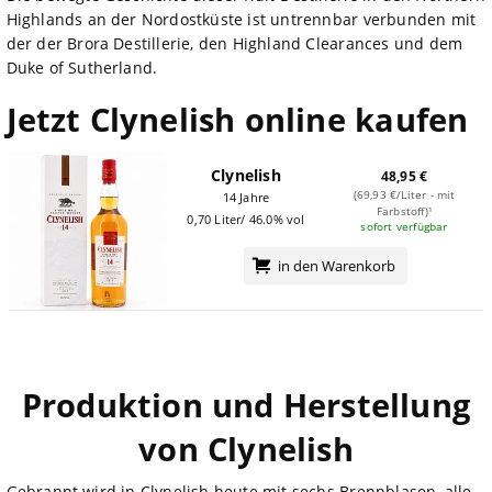
Highlands an der Nordostküste ist untrennbar verbunden mit
der der Brora Destillerie, den Highland Clearances und dem
Duke of Sutherland.
Jetzt Clynelish online kaufen
Clynelish
48,95 €
(69,93 €/Liter - mit
14 Jahre
Farbstoff)¹
0,70 Liter/ 46.0% vol
sofort verfügbar
in den Warenkorb
Produktion und Herstellung
von Clynelish
Gebrannt wird in Clynelish heute mit sechs Brennblasen, alle