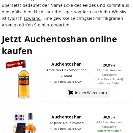
übersetzt bedeutet der Name Ecke des Feldes und kommt aus
dem gälischen. Nicht nur die Lage, sondern auch der Whisky
ist typisch
Lowland
. Eine gewisse Leichtigkeit mit filigranen
Aromen dürfen Sie hier erwarten.
Jetzt Auchentoshan online
kaufen
NicePrice
Auchentoshan
20,99 €
American Oak Smoot and
(29,99 €/Liter - mit
Farbstoff)¹
Vibrant
(Nice Price Artikel)
0,70 Liter/ 40.0% vol
sofort verfügbar
in den Warenkorb
Auchentoshan
30,95 €
(44,21 €/Liter - mit
12 Jahre Doublewood
Farbstoff)¹
0,70 Liter/ 40.0% vol
sofort verfügbar