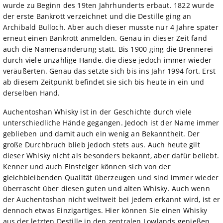
wurde zu Beginn des 19ten Jahrhunderts erbaut. 1822 wurde
der erste Bankrott verzeichnet und die Destille ging an
Archibald Bulloch. Aber auch dieser musste nur 4 Jahre später
erneut einen Bankrott anmelden. Genau in dieser Zeit fand
auch die Namensänderung statt. Bis 1900 ging die Brennerei
durch viele unzählige Hände, die diese jedoch immer wieder
veräußerten. Genau das setzte sich bis ins Jahr 1994 fort. Erst
ab diesem Zeitpunkt befindet sie sich bis heute in ein und
derselben Hand.
Auchentoshan Whisky ist in der Geschichte durch viele
unterschiedliche Hände gegangen. Jedoch ist der Name immer
geblieben und damit auch ein wenig an Bekanntheit. Der
große Durchbruch blieb jedoch stets aus. Auch heute gilt
dieser Whisky nicht als besonders bekannt, aber dafür beliebt.
Kenner und auch Einsteiger können sich von der
gleichbleibenden Qualität überzeugen und sind immer wieder
überrascht über diesen guten und alten Whisky. Auch wenn
der Auchentoshan nicht weltweit bei jedem erkannt wird, ist er
dennoch etwas Einzigartiges. Hier können Sie einen Whisky
aus der letzten Destille in den zentralen Lowlands genießen.