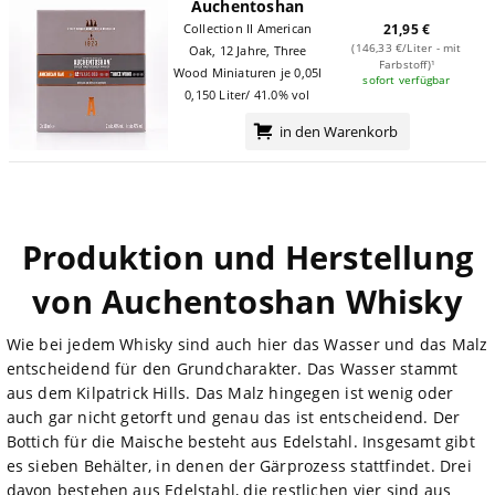
Auchentoshan
Collection II American
21,95 €
(146,33 €/Liter - mit
Oak, 12 Jahre, Three
Farbstoff)¹
Wood Miniaturen je 0,05l
sofort verfügbar
0,150 Liter/ 41.0% vol
in den Warenkorb
Produktion und Herstellung
von Auchentoshan Whisky
Wie bei jedem Whisky sind auch hier das Wasser und das Malz
entscheidend für den Grundcharakter. Das Wasser stammt
aus dem Kilpatrick Hills. Das Malz hingegen ist wenig oder
auch gar nicht getorft und genau das ist entscheidend. Der
Bottich für die Maische besteht aus Edelstahl. Insgesamt gibt
es sieben Behälter, in denen der Gärprozess stattfindet. Drei
davon bestehen aus Edelstahl, die restlichen vier sind aus