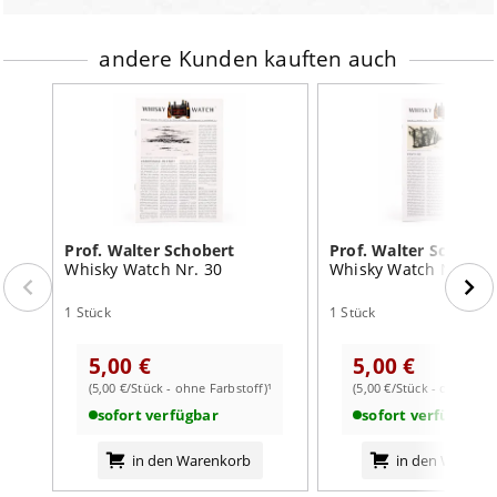
Inhalt:
1 Stück
Farbstoff:
ohne Farbstoff
andere Kunden kauften auch
Prof. Walter Schobert
Prof. Walter Schober
Whisky Watch Nr. 30
Whisky Watch Nr. 25
1 Stück
1 Stück
5,00 €
5,00 €
(5,00 €/Stück - ohne Farbstoff)¹
(5,00 €/Stück - ohne Farb
weiterlesen auf der Markenseite von Prof. Walter
Schobert
sofort verfügbar
sofort verfügbar
in den Warenkorb
in den Warenk