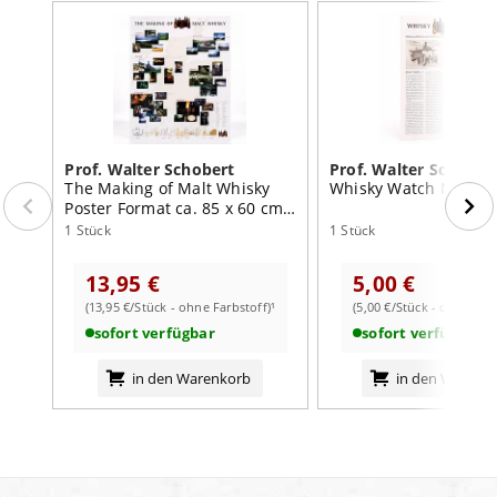
Prof. Walter Schobert
Prof. Walter Schober
The Making of Malt Whisky
Whisky Watch Nr. 17
Poster Format ca. 85 x 60 cm
(inkl. seperater
1 Stück
1 Stück
Einzelversand)
13,95 €
5,00 €
(13,95 €/Stück - ohne Farbstoff)¹
(5,00 €/Stück - ohne Farb
sofort verfügbar
sofort verfügbar
in den Warenkorb
in den Warenk