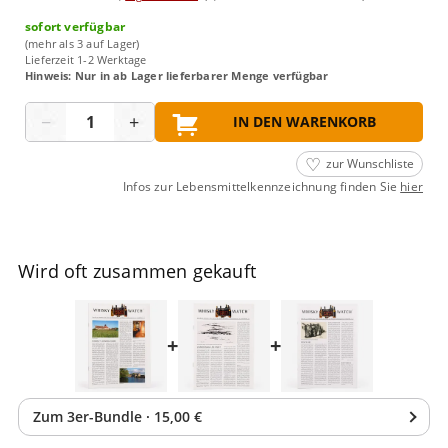
sofort verfügbar
(mehr als 3 auf Lager)
Lieferzeit 1-2 Werktage
Hinweis: Nur in ab Lager lieferbarer Menge verfügbar
Menge
−
+
IN DEN WARENKORB
zur Wunschliste
Infos zur Lebensmittelkennzeichnung finden Sie
hier
Wird oft zusammen gekauft
+
+
Zum
3
er-Bundle
·
15,00 €