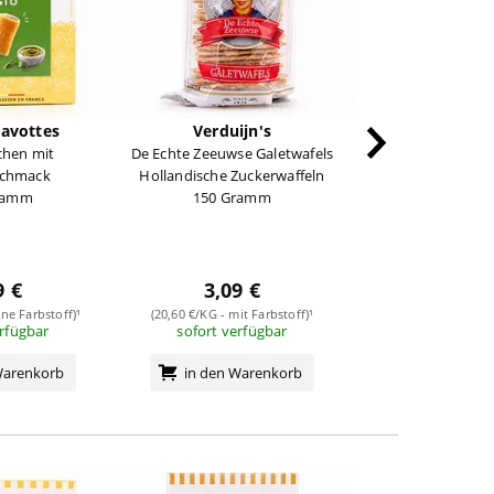
avottes
Verduijn's
Verduijn
chen mit
De Echte Zeeuwse Galetwafels
Peanut Crunch Er
schmack
Hollandische Zuckerwaffeln
75 Gra
ramm
150 Gramm
9 €
3,09 €
3,19 
ne Farbstoff)¹
(20,60 €/KG - mit Farbstoff)¹
(42,53 €/KG - mit 
erfügbar
sofort verfügbar
sofort verf
Warenkorb
in den Warenkorb
in den Wa