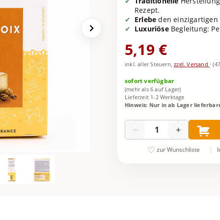
Traditionelle
Herstellung
Rezept.
Erlebe
den einzigartigen
Luxuriöse
Begleitung: Pe
5,19 €
inkl. aller Steuern,
zzgl. Versand
·
(4
sofort verfügbar
(mehr als 6 auf Lager)
Lieferzeit 1-2 Werktage
Hinweis: Nur in ab Lager lieferba
Menge
−
+
I
zur Wunschliste