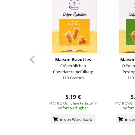
Maison Gavottes
Maison
Crêperöllchen
Crêper
Cheddarcremefüllung
Pesto
110 Gramm
110
5,19 €
5
(47,18 €/KG - ohne Farbstoff)¹
(47,18 €/KG -
sofort verfügbar
sofort
in den Warenkorb
in d