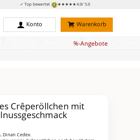
✓ Top bewertet
★★★★★
4.9/ 5.0
Konto
Warenkorb
%-Angebote
es Crêperöllchen mit
lnussgeschmack
h, Dinan Cedex.