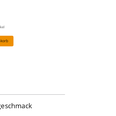
kel
nkorb
sgeschmack