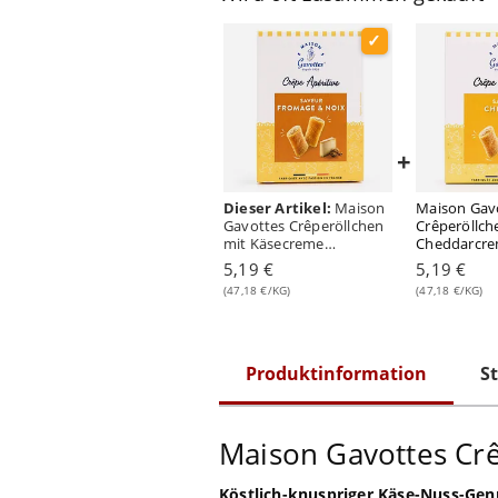
+
Dieser Artikel:
Maison
Maison Gav
Gavottes Crêperöllchen
Crêperöllch
mit Käsecreme
Cheddarcre
Walnussgeschmack 110
110 Gramm
5,19 €
5,19 €
Gramm
(47,18 €/KG)
(47,18 €/KG)
Produktinformation
St
Maison Gavottes Cr
Köstlich-knuspriger Käse-Nuss-Gen