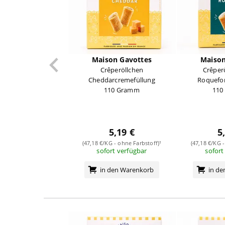
Maison Gavottes
Maison
Crêperöllchen
Crêper
Cheddarcremefüllung
Roquefo
110 Gramm
110
5,19 €
5
(47,18 €/KG - ohne Farbstoff)¹
(47,18 €/KG -
sofort verfügbar
sofort
in den Warenkorb
in d