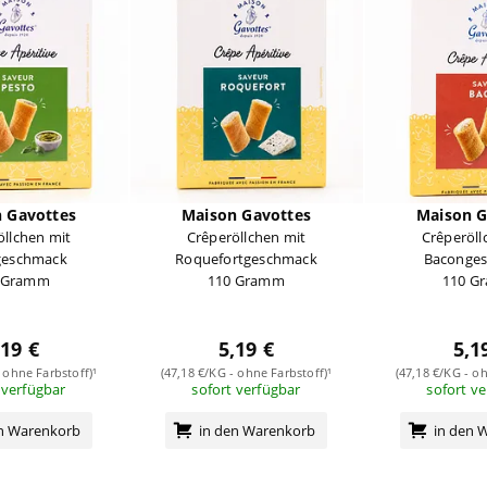
 Gavottes
Maison Gavottes
Maison G
öllchen mit
Crêperöllchen mit
Crêperöll
geschmack
Roquefortgeschmack
Baconge
 Gramm
110 Gramm
110 G
,19 €
5,19 €
5,1
 ohne Farbstoff)¹
(47,18 €/KG - ohne Farbstoff)¹
(47,18 €/KG - oh
 verfügbar
sofort verfügbar
sofort v
en Warenkorb
in den Warenkorb
in den 