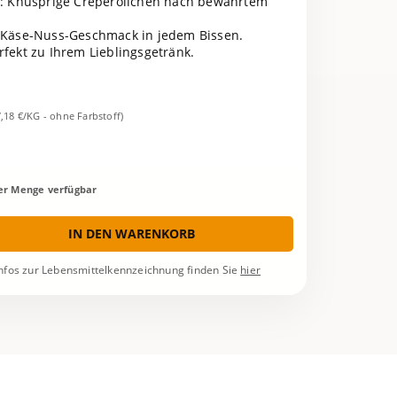
: Knusprige Crêperöllchen nach bewährtem
 Käse-Nuss-Geschmack in jedem Bissen.
rfekt zu Ihrem Lieblingsgetränk.
7,18 €/KG - ohne Farbstoff)
rer Menge verfügbar
IN DEN WARENKORB
nfos zur Lebensmittelkennzeichnung finden Sie
hier