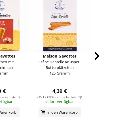
avottes
Maison Gavottes
Maison Gav
chen mit
Crêpe Dentelle Knusper-
Crêpe Dentelle Ch
schmack
Butterplätzchen
Knusper-Plätz
ramm
125 Gramm
Zartbittersch
100 Gra
4,49 
9 €
4,39 €
(44,90 €/KG - ohne 
sofort verf
ne Farbstoff)¹
(35,12 €/KG - ohne Farbstoff)¹
erfügbar
sofort verfügbar
in den Wa
Warenkorb
in den Warenkorb