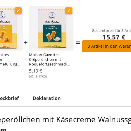
Gesamtpreis für
3
Arti
15,57 €
=
+
3
Artikel in den Ware
ottes
Maison Gavottes
en
Crêperöllchen mit
mefüllung
Roquefortgeschmack
110 Gramm
5,19 €
(47,18 €/KG)
eckbrief
Deklaration
êperöllchen mit Käsecreme Walnus
uss