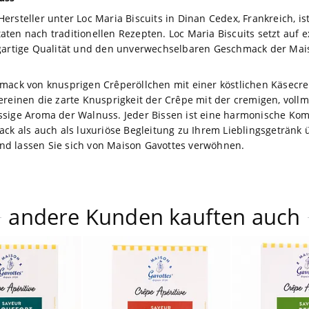
rsteller unter Loc Maria Biscuits in Dinan Cedex, Frankreich, is
ten nach traditionellen Rezepten. Loc Maria Biscuits setzt auf
igartige Qualität und den unverwechselbaren Geschmack der Mai
hmack von knusprigen Crêperöllchen mit einer köstlichen Käsec
ereinen die zarte Knusprigkeit der Crêpe mit der cremigen, voll
ssige Aroma der Walnuss. Jeder Bissen ist eine harmonische Ko
ack als auch als luxuriöse Begleitung zu Ihrem Lieblingsgetränk 
nd lassen Sie sich von Maison Gavottes verwöhnen.
andere Kunden kauften auch