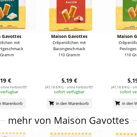
 Gavottes
Maison Gavottes
Maison G
öllchen mit
Crêperöllchen mit
Crêperöll
rtgeschmack
Bacongeschmack
Pestoge
 Gramm
110 Gramm
110 G
,19 €
5,19 €
5,1
 ohne Farbstoff)¹
(47,18 €/KG - ohne Farbstoff)¹
(47,18 €/KG - oh
 verfügbar
sofort verfügbar
sofort v
en Warenkorb
in den Warenkorb
in den 
mehr von Maison Gavottes