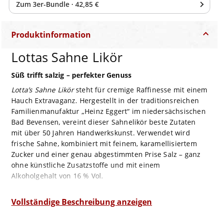
Zum
3
er-Bundle
·
42,85 €
Produktinformation
Lottas Sahne Likör
Süß trifft salzig – perfekter Genuss
Lotta’s Sahne Likör
steht für cremige Raffinesse mit einem
Hauch Extravaganz. Hergestellt in der traditionsreichen
Familienmanufaktur „Heinz Eggert“ im niedersächsischen
Bad Bevensen, vereint dieser Sahnelikör beste Zutaten
mit über 50 Jahren Handwerkskunst. Verwendet wird
frische Sahne, kombiniert mit feinem, karamellisiertem
Zucker und einer genau abgestimmten Prise Salz – ganz
ohne künstliche Zusatzstoffe und mit einem
Alkoholgehalt von 16 % Vol.
Sein Duft ist einladend: süße Sahne und gebrannter
Zucker steigen sanft in die Nase, begleitet von einem
Vollständige Beschreibung anzeigen
zarten Hauch salziger Würze.