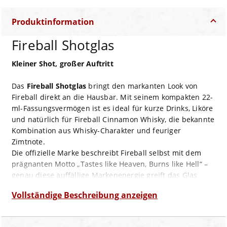
Produktinformation
Fireball Shotglas
Kleiner Shot, großer Auftritt
Das
Fireball Shotglas
bringt den markanten Look von
Fireball direkt an die Hausbar. Mit seinem kompakten 22-
ml-Fassungsvermögen ist es ideal für kurze Drinks, Liköre
und natürlich für Fireball Cinnamon Whisky, die bekannte
Kombination aus Whisky-Charakter und feuriger
Zimtnote.
Die offizielle Marke beschreibt Fireball selbst mit dem
prägnanten Motto „Tastes like Heaven, Burns like Hell“ –
genau diese auffällige Markenenergie greift das Glas
optisch auf.
Vollständige Beschreibung anzeigen
Pflegehinweis:
Zur Schonung des Dekors wird
Handwäsche empfohlen.