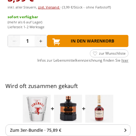
inkl. aller Steuern,
zzgl. Versand
·
(3,99 €/Stück - ohne Farbstoff)
sofort verfügbar
(mehr als 6 auf Lager)
Lieferzeit 1-2 Werktage
Menge
−
+
IN DEN WARENKORB
zur Wunschliste
Infos zur Lebensmittelkennzeichnung finden Sie
hier
Wird oft zusammen gekauft
+
+
Zum
3
er-Bundle
·
75,89 €