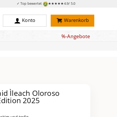
✓ Top bewertet
★★★★★
4.9/ 5.0
Konto
Warenkorb
%-Angebote
id Ìleach Oloroso
dition 2025
ritim und torfig