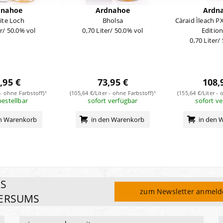
dnahoe
Ardnahoe
Ardn
nite Loch
Bholsa
Càraid Ìleach P
er/ 50.0% vol
0,70 Liter/ 50.0% vol
Editio
0,70 Liter/
,95 €
73,95 €
108,
 - ohne Farbstoff)¹
(105,64 €/Liter - ohne Farbstoff)¹
(155,64 €/Liter - 
bestellbar
sofort verfügbar
sofort v
en Warenkorb
in den Warenkorb
in den 
ES
zum Newsletter anmel
ERSUMS