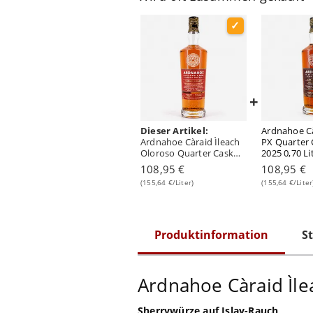
+
Dieser Artikel:
Ardnahoe Cà
Ardnahoe Càraid Ìleach
PX Quarter 
Oloroso Quarter Cask
2025 0,70 Li
Edition 2025 0,70 Liter/
vol
108,95 €
108,95 €
50.0% vol
(155,64 €/Liter)
(155,64 €/Liter
Produktinformation
St
Ardnahoe Càraid Ìle
Sherrywürze auf Islay-Rauch