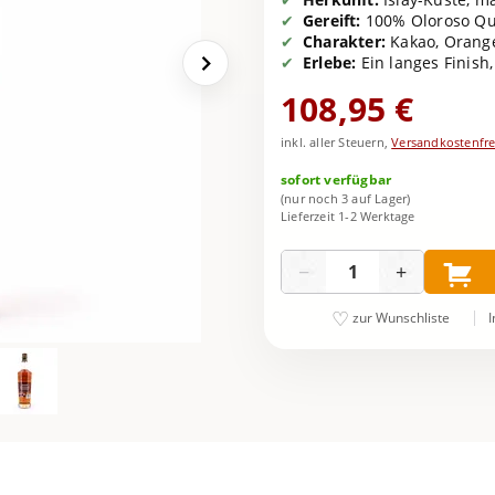
Gereift:
100% Oloroso Qu
Charakter:
Kakao, Orange
Erlebe:
Ein langes Finish
108,95 €
inkl. aller Steuern,
Versandkostenfre
sofort verfügbar
(nur noch 3 auf Lager)
Lieferzeit 1-2 Werktage
Menge
−
+
I
zur Wunschliste