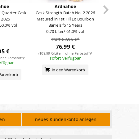
ahoe
Ardnahoe
X Quarter Cask
Cask Strength Batch No. 2 2026
n 2025
Matured in 1st Fill Ex Bourbon
 50.0% vol
Barrels for 5 Years
0,70 Liter/ 61.0% vol
statt 82,95 €*
76,99 €
95 €
(109,99 €/Liter - ohne Farbstoff)¹
sofort verfügbar
ohne Farbstoff)¹
erfügbar
in den Warenkorb
Warenkorb
den
neues Kundenkonto anlegen