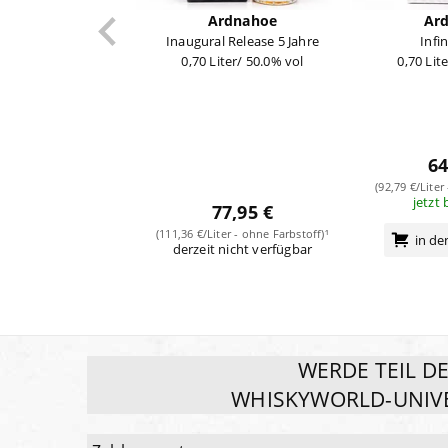
Ardnahoe
Ar
Inaugural Release 5 Jahre
Infi
0,70 Liter/ 50.0% vol
0,70 Lit
64
(92,79 €/Liter
jetzt 
77,95 €
(111,36 €/Liter - ohne Farbstoff)¹
in d
derzeit nicht verfügbar
WERDE TEIL D
WHISKYWORLD-UNIV