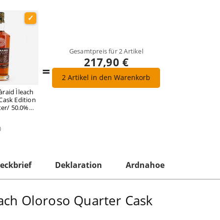
Gesamtpreis für
2
Artikel
217,90 €
=
2
Artikel in den Warenkorb
raid Ìleach
Cask Edition
ter/ 50.0%
)
eckbrief
Deklaration
Ardnahoe
ach Oloroso Quarter Cask