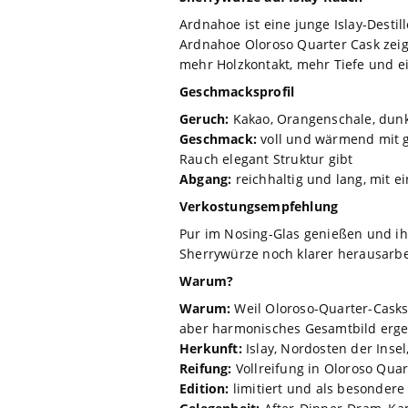
Ardnahoe ist eine junge Islay-Destil
Ardnahoe Oloroso Quarter Cask zeigt
mehr Holzkontakt, mehr Tiefe und ei
Geschmacksprofil
Geruch:
Kakao, Orangenschale, dunk
Geschmack:
voll und wärmend mit g
Rauch elegant Struktur gibt
Abgang:
reichhaltig und lang, mit 
Verkostungsempfehlung
Pur im Nosing-Glas genießen und ih
Sherrywürze noch klarer herausarbe
Warum?
Warum:
Weil Oloroso-Quarter-Casks 
aber harmonisches Gesamtbild erg
Herkunft:
Islay, Nordosten der Insel
Reifung:
Vollreifung in Oloroso Quar
Edition:
limitiert und als besonder