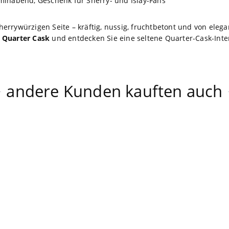
inabend, Geschenk für Sherry- und Islay-Fans
 sherrywürzigen Seite – kräftig, nussig, fruchtbetont und von el
 Quarter Cask
und entdecken Sie eine seltene Quarter-Cask-Inter
andere Kunden kauften auch