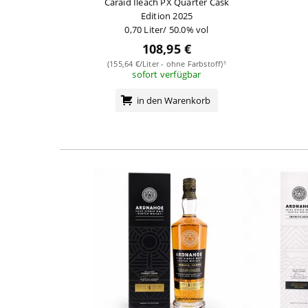
Càraid Ìleach PX Quarter Cask
Edition 2025
0,70 Liter/ 50.0% vol
108,95 €
(155,64 €/Liter - ohne Farbstoff)¹
sofort verfügbar
in den Warenkorb