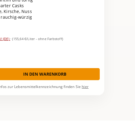
arter Casks
, Kirsche, Nuss
, rauchig-würzig
i! (DE)
·
(155,64 €/Liter - ohne Farbstoff)
IN DEN WARENKORB
nfos zur Lebensmittelkennzeichnung finden Sie
hier