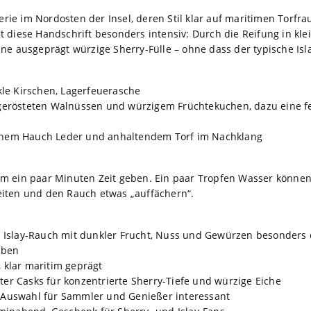
lerie im Nordosten der Insel, deren Stil klar auf maritimen Torfr
 diese Handschrift besonders intensiv: Durch die Reifung in kle
ne ausgeprägt würzige Sherry-Fülle – ohne dass der typische Isl
le Kirschen, Lagerfeuerasche
erösteten Walnüssen und würzigem Früchtekuchen, dazu eine f
einem Hauch Leder und anhaltendem Torf im Nachklang
m ein paar Minuten Zeit geben. Ein paar Tropfen Wasser können
iten und den Rauch etwas „auffächern“.
Islay-Rauch mit dunkler Frucht, Nuss und Gewürzen besonders di
eben
, klar maritim geprägt
ter Casks für konzentrierte Sherry-Tiefe und würzige Eiche
e Auswahl für Sammler und Genießer interessant