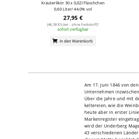
Kräuterlikör 30 x 0,02l Fläschchen
0,60 Liter/ 44.0% vol
27,95 €
(46,58 €/Liter - ohne Farbstoff)¹
sofort verfügbar
in den Warenkorb
Am 17. Juni 1846 von den
Unternehmen inzwischen i
Über die Jahre und mit 
keltereien, wie die Wein
heute aber in erster Lin
Markenregister eingetrag
wird der Underberg Magen
43 verschiedenen Länder