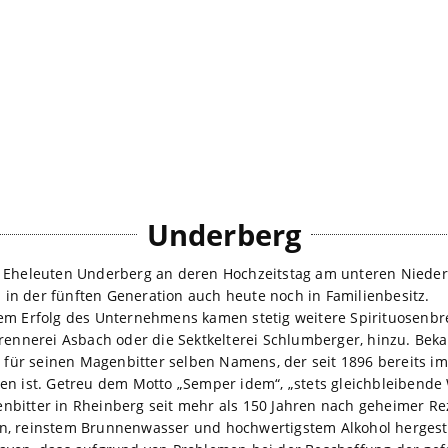
Underberg
 Eheleuten Underberg an deren Hochzeitstag am unteren Niederr
n der fünften Generation auch heute noch in Familienbesitz.
dem Erfolg des Unternehmens kamen stetig weitere Spirituosenb
brennerei Asbach oder die Sektkelterei Schlumberger, hinzu. Be
ie für seinen Magenbitter selben Namens, der seit 1896 bereits i
en ist. Getreu dem Motto „Semper idem“, „stets gleichbleibende
bitter in Rheinberg seit mehr als 150 Jahren nach geheimer Re
n, reinstem Brunnenwasser und hochwertigstem Alkohol hergeste