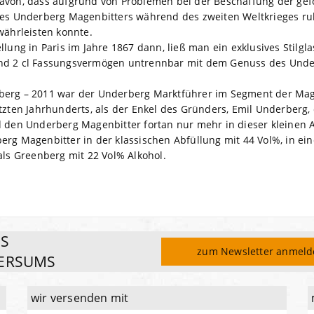
avon, dass aufgrund von Problemen bei der Beschaffung der gef
 des Underberg Magenbitters während des zweiten Weltkrieges r
währleisten konnte.
llung in Paris im Jahre 1867 dann, ließ man ein exklusives Stilgl
nd 2 cl Fassungsvermögen untrennbar mit dem Genuss des Unde
berg – 2011 war der Underberg Marktführer im Segment der Ma
tzten Jahrhunderts, als der Enkel des Gründers, Emil Underberg, 
d den Underberg Magenbitter fortan nur mehr in dieser kleinen A
rg Magenbitter in der klassischen Abfüllung mit 44 Vol%, in ein
als Greenberg mit 22 Vol% Alkohol.
ES
zum Newsletter anmel
ERSUMS
wir versenden mit