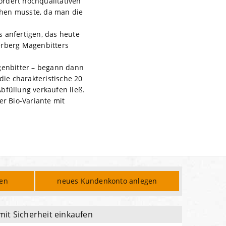
ordert hochqualitativen
uhen musste, da man die
as anfertigen, das heute
rberg Magenbitters
genbitter – begann dann
die charakteristische 20
bfüllung verkaufen ließ.
er Bio-Variante mit
den
neues Kundenkonto anlegen
mit Sicherheit einkaufen