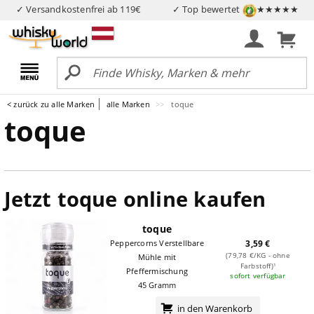
✓ Versandkostenfrei ab 119€
✓ Top bewertet
★★★★★
< zurück zu alle Marken
alle Marken
toque
toque
Jetzt toque online kaufen
toque
Peppercorns Verstellbare
3,59 €
(79,78 €/KG - ohne
Mühle mit
Farbstoff)¹
Pfeffermischung
sofort verfügbar
45 Gramm
in den Warenkorb