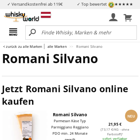
✓ Versandkostenfrei ab 119€
✓ Top bewertet
★★★★★
< zurück zu alle Marken
alle Marken
Romani Silvano
Romani Silvano
Jetzt Romani Silvano online
kaufen
Romani Silvano
NEU
Parmesan Käse Typ
21,95 €
Parmiggiano Reggiano
(73,17 €/KG - ohne
PDO min. 24 Monate
Farbstoff)¹
sofort verfügbar
gereift