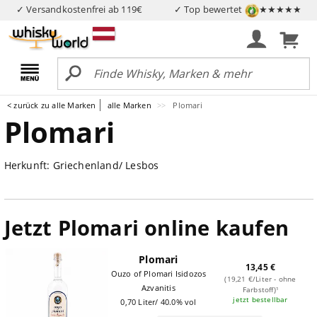
✓ Versandkostenfrei ab 119€
✓ Top bewertet
★★★★★
< zurück zu alle Marken
alle Marken
Plomari
Plomari
Herkunft: Griechenland/ Lesbos
Jetzt Plomari online kaufen
Plomari
13,45 €
Ouzo of Plomari Isidozos
(19,21 €/Liter - ohne
Azvanitis
Farbstoff)¹
jetzt bestellbar
0,70 Liter/ 40.0% vol