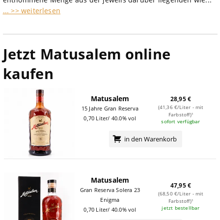
... >> weiterlesen
Jetzt Matusalem online
kaufen
Matusalem
28,95 €
(41,36 €/Liter - mit
15 Jahre Gran Reserva
Farbstoff)¹
0,70 Liter/ 40.0% vol
sofort verfügbar
in den Warenkorb
Matusalem
47,95 €
Gran Reserva Solera 23
(68,50 €/Liter - mit
Enigma
Farbstoff)¹
jetzt bestellbar
0,70 Liter/ 40.0% vol