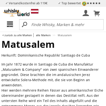
✓ Versandkostenfrei ab 119€
✓ Top bewertet
★★★★★
< zurück zu alle Marken
alle Marken
Matusalem
Matusalem
Herkunft: Dominikanische Republik/ Santiago de Cuba
Im Jahr 1872 wurde in Santiago de Cuba die Manufaktur
„Matusalem & Company" von zwei spanischen Einwanderer
gegründet. Diese brachten die im andalusischen Jerez
entwickelte Solera-Methode mit, die sie von Beginn an
anwendeten.
Hier werden mehrere Reihen Fässer aus amerikanischer Eiche
übereinander gestapelt in denen das Destillat reift. Aus der
untersten Reihe wird ein Teil des Inhalts abgefüllt und die
entnommene Menge aus der jeweils darüber liegenden wie...