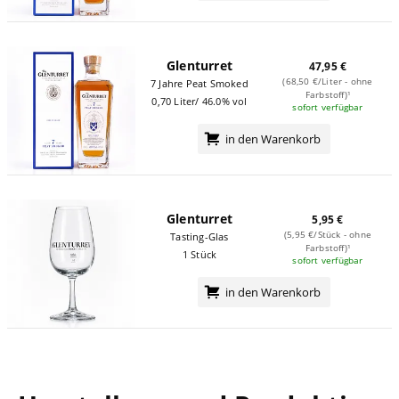
Glenturret
47,95 €
(68,50 €/Liter - ohne
7 Jahre Peat Smoked
Farbstoff)¹
0,70 Liter/ 46.0% vol
sofort verfügbar
in den Warenkorb
Glenturret
5,95 €
(5,95 €/Stück - ohne
Tasting-Glas
Farbstoff)¹
1 Stück
sofort verfügbar
in den Warenkorb