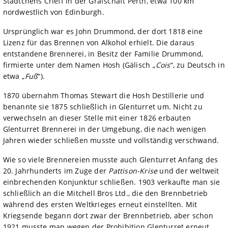
Städtchens Crieff in der Grafschaft Perth, etwa 100 km
nordwestlich von Edinburgh.
Ursprünglich war es John Drummond, der dort 1818 eine
Lizenz für das Brennen von Alkohol erhielt. Die daraus
entstandene Brennerei, in Besitz der Familie Drummond,
firmierte unter dem Namen Hosh (Gälisch „
Cois
“, zu Deutsch in
etwa „
Fuß
“).
1870 übernahm Thomas Stewart die Hosh Destillerie und
benannte sie 1875 schließlich in Glenturret um. Nicht zu
verwechseln an dieser Stelle mit einer 1826 erbauten
Glenturret Brennerei in der Umgebung, die nach wenigen
Jahren wieder schließen musste und vollständig verschwand.
Wie so viele Brennereien musste auch Glenturret Anfang des
20. Jahrhunderts im Zuge der
Pattison-Krise
und der weltweit
einbrechenden Konjunktur schließen. 1903 verkaufte man sie
schließlich an die Mitchell Bros Ltd., die den Brennbetrieb
während des ersten Weltkrieges erneut einstellten. Mit
Kriegsende begann dort zwar der Brennbetrieb, aber schon
1921 musste man wegen der Prohibition Glenturret erneut