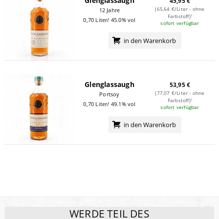
Glenglassaugh
45,95 €
(65,64 €/Liter - ohne
12 Jahre
Farbstoff)¹
0,70 Liter/ 45.0% vol
sofort verfügbar
in den Warenkorb
Glenglassaugh
53,95 €
(77,07 €/Liter - ohne
Portsoy
Farbstoff)¹
0,70 Liter/ 49.1% vol
sofort verfügbar
in den Warenkorb
WERDE TEIL DES