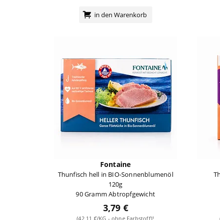
in den Warenkorb
Fontaine
Thunfisch hell in BIO-Sonnenblumenöl
Th
120g
90 Gramm Abtropfgewicht
3,79 €
(42,11 €/KG - ohne Farbstoff)¹