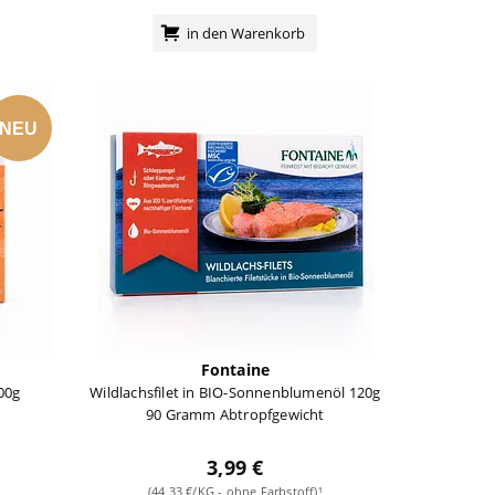
in den Warenkorb
NEU
Fontaine
00g
Wildlachsfilet in BIO-Sonnenblumenöl 120g
90 Gramm Abtropfgewicht
3,99 €
¹
(44,33 €/KG - ohne Farbstoff)¹