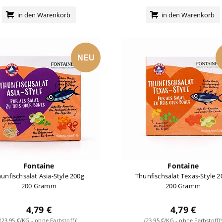
in den Warenkorb
in den Warenkorb
NEU
Fontaine
Fontaine
unfischsalat Asia-Style 200g
Thunfischsalat Texas-Style 2
200 Gramm
200 Gramm
4,79 €
4,79 €
(23,95 €/KG - ohne Farbstoff)¹
(23,95 €/KG - ohne Farbstoff)