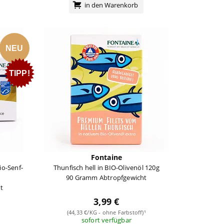
in den Warenkorb
NEU
TIPP!
Fontaine
Bio-Senf-
Thunfisch hell in BIO-Olivenöl 120g
90 Gramm Abtropfgewicht
t
3,99 €
¹
(44,33 €/KG - ohne Farbstoff)¹
sofort verfügbar