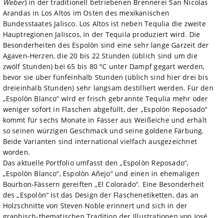
Weber
) in der traditionell betriebenen Brennerei San Nicolas
Arandas in Los Altos im Osten des mexikanischen
Bundesstaates Jalisco. Los Altos ist neben Tequlia die zweite
Hauptregionen Jaliscos, in der Tequila produziert wird. Die
Besonderheiten des Espolòn sind eine sehr lange Garzeit der
Agaven-Herzen, die 20 bis 22 Stunden (üblich sind um die
zwölf Stunden) bei 65 bis 80 °C unter Dampf gegart werden,
bevor sie über fünfeinhalb Stunden (üblich sind hier drei bis
dreieinhalb Stunden) sehr langsam destilliert werden. Für den
„Espolòn Blanco“ wird er frisch gebrannte Tequlia mehr oder
weniger sofort in Flaschen abgefüllt, der „Espolòn Reposado“
kommt für sechs Monate in Fässer aus Weißeiche und erhält
so seinen würzigen Geschmack und seine goldene Färbung.
Beide Varianten sind international vielfach ausgezeichnet
worden.
Das aktuelle Portfolio umfasst den „Espolòn Reposado“,
„Espolòn Blanco“, Espolòn Añejo“ und einen in ehemaligen
Bourbon-Fässern gereiften „El Colorado“. Eine Besonderheit
des „Espolòn“ ist das Design der Flaschenetiketten, das an
Holzschnitte von Steven Noble erinnert und sich in der
graphisch-thematischen Tradition der Illustrationen von José