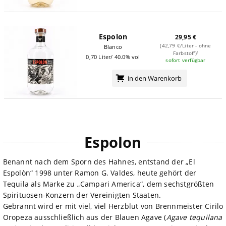
Espolon
29,95 €
(42,79 €/Liter - ohne
Blanco
Farbstoff)¹
0,70 Liter/ 40.0% vol
sofort verfügbar
in den Warenkorb
Espolon
Benannt nach dem Sporn des Hahnes, entstand der „El
Espolòn“ 1998 unter Ramon G. Valdes, heute gehört der
Tequila als Marke zu „Campari America“, dem sechstgrößten
Spirituosen-Konzern der Vereinigten Staaten.
Gebrannt wird er mit viel, viel Herzblut von Brennmeister Cirilo
Oropeza ausschließlich aus der Blauen Agave (
Agave tequilana