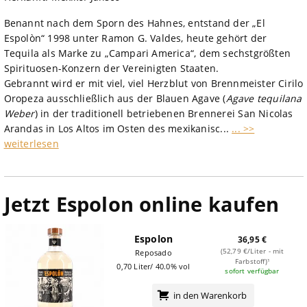
Benannt nach dem Sporn des Hahnes, entstand der „El
Espolòn“ 1998 unter Ramon G. Valdes, heute gehört der
Tequila als Marke zu „Campari America“, dem sechstgrößten
Spirituosen-Konzern der Vereinigten Staaten.
Gebrannt wird er mit viel, viel Herzblut von Brennmeister Cirilo
Oropeza ausschließlich aus der Blauen Agave (
Agave tequilana
Weber
) in der traditionell betriebenen Brennerei San Nicolas
Arandas in Los Altos im Osten des mexikanisc...
... >>
weiterlesen
Jetzt Espolon online kaufen
Espolon
36,95 €
(52,79 €/Liter - mit
Reposado
Farbstoff)¹
0,70 Liter/ 40.0% vol
sofort verfügbar
in den Warenkorb