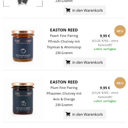
230 Gramm
in den Warenkorb
EASTON REED
NEU
Peach Fine Pairing
9,95 €
(43,26 €/KG - ohne
Pfirsich-Chutney mit
Farbstoff)¹
Thymian & Ahornsirup
sofort verfügbar
230 Gramm
in den Warenkorb
EASTON REED
NEU
Plum Fine Pairing
9,95 €
(43,26 €/KG - ohne
Pflaumen-Chutney mit
Farbstoff)¹
Anis & Orange
sofort verfügbar
230 Gramm
in den Warenkorb