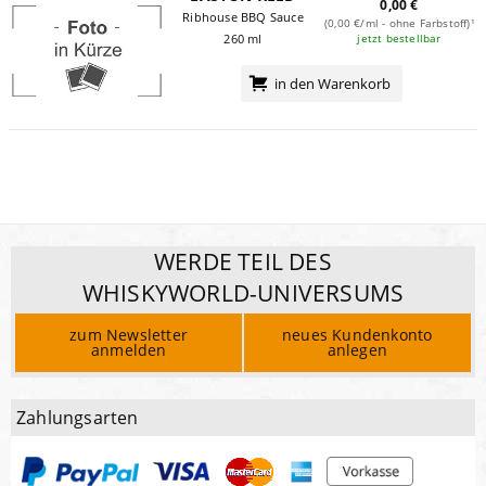
0,00 €
Ribhouse BBQ Sauce
(0,00 €/ml - ohne Farbstoff)¹
jetzt bestellbar
260 ml
in den Warenkorb
WERDE TEIL DES
WHISKYWORLD-UNIVERSUMS
zum Newsletter
neues Kundenkonto
anmelden
anlegen
Zahlungsarten