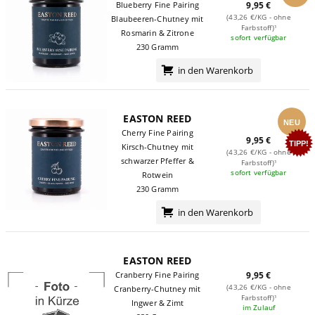
Blueberry Fine Pairing
9,95 €
(43,26 €/KG - ohne
Blaubeeren-Chutney mit
Farbstoff)¹
Rosmarin & Zitrone
sofort verfügbar
230 Gramm
in den Warenkorb
EASTON REED
NEU
Cherry Fine Pairing
9,95 €
TIPP!
Kirsch-Chutney mit
(43,26 €/KG - ohne
schwarzer Pfeffer &
Farbstoff)¹
sofort verfügbar
Rotwein
230 Gramm
in den Warenkorb
EASTON REED
Cranberry Fine Pairing
9,95 €
(43,26 €/KG - ohne
Cranberry-Chutney mit
Farbstoff)¹
Ingwer & Zimt
im Zulauf