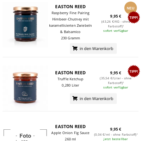
EASTON REED
NEU
Raspberry Fine Pairing
9,95 €
TIPP!
Himbeer-Chutney mit
(43,26 €/KG - ohne
karamellisierten Zwiebeln
Farbstoff)¹
sofort verfügbar
& Balsamico
230 Gramm
in den Warenkorb
TIPP!
EASTON REED
9,95 €
(35,54 €/Liter - ohne
Truffle Ketchup
Farbstoff)¹
0,280 Liter
sofort verfügbar
in den Warenkorb
EASTON REED
9,95 €
Apple Onion Fig Sauce
(0,04 €/ml - ohne Farbstoff)¹
jetzt bestellbar
260 ml