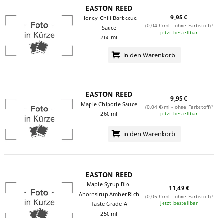
EASTON REED
9,95 €
Honey Chili Barbecue
(0,04 €/ml - ohne Farbstoff)¹
Sauce
jetzt bestellbar
260 ml
in den Warenkorb
EASTON REED
9,95 €
Maple Chipotle Sauce
(0,04 €/ml - ohne Farbstoff)¹
jetzt bestellbar
260 ml
in den Warenkorb
EASTON REED
Maple Syrup Bio-
11,49 €
Ahornsirup Amber Rich
(0,05 €/ml - ohne Farbstoff)¹
jetzt bestellbar
Taste Grade A
250 ml