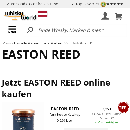
✓ Versandkostenfrei ab 119€
✓ Top bewertet
★★★★★
< zurück zu alle Marken
alle Marken
EASTON REED
EASTON REED
Jetzt EASTON REED online
kaufen
TIPP!
EASTON REED
9,95 €
(35,54 €/Liter - ohne
Farmhouse Ketchup
Farbstoff)¹
0,280 Liter
sofort verfügbar