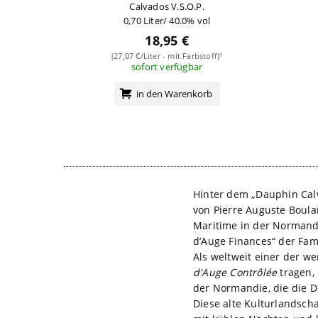
Calvados V.S.O.P.
0,70 Liter/ 40.0% vol
18,95 €
(27,07 €/Liter - mit Farbstoff)¹
sofort verfügbar
in den Warenkorb
Hinter dem „Dauphin Cal
von Pierre Auguste Boular
Maritime in der Normandi
d’Auge Finances“ der Fami
Als weltweit einer der w
d'Auge Contrôlée
tragen,
der Normandie, die die D
Diese alte Kulturlandsch