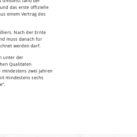
t umsonst fand der
nd das erste offizielle
aus einem Vertrag des
lliers. Nach der Ernte
and muss danach für
ichnet werden darf.
h unter der
chen Qualitäten
ei mindestens zwei Jahren
 mit mindestens sechs
e“.