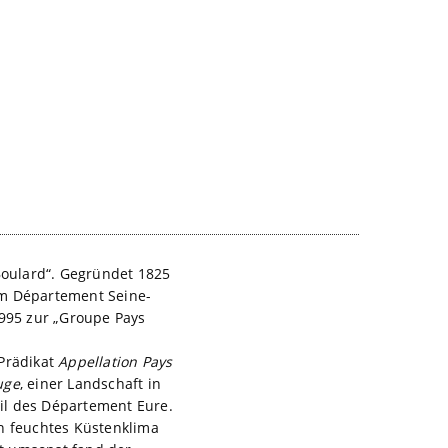
oulard“. Gegründet 1825
 im Département Seine-
1995 zur „Groupe Pays
 Prädikat
Appellation Pays
uge
, einer Landschaft in
il des Département Eure.
in feuchtes Küstenklima