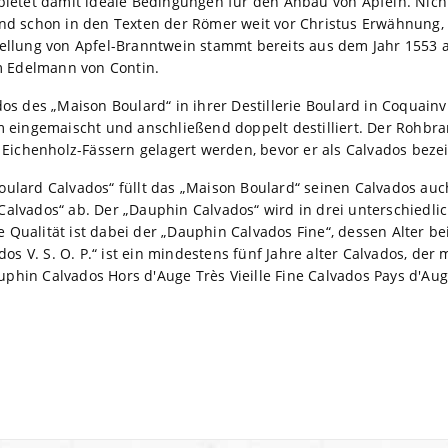
bietet damit ideale Bedingungen für den Anbau von Äpfeln. Nich
d schon in den Texten der Römer weit vor Christus Erwähnung, u
ellung von Apfel-Branntwein stammt bereits aus dem Jahr 1553 
m Edelmann von Contin.
s des „Maison Boulard“ in ihrer Destillerie Boulard in Coquainvi
 eingemaischt und anschließend doppelt destilliert. Der Rohbr
 Eichenholz-Fässern gelagert werden, bevor er als Calvados beze
lard Calvados“ füllt das „Maison Boulard“ seinen Calvados auc
lvados“ ab. Der „Dauphin Calvados“ wird in drei unterschiedli
te Qualität ist dabei der „Dauphin Calvados Fine“, dessen Alter b
dos V. S. O. P.“ ist ein mindestens fünf Jahre alter Calvados, der
auphin Calvados Hors d'Auge Très Vieille Fine Calvados Pays d'Aug