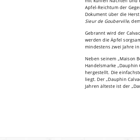
mit kühlen Nächten und 
Apfel-Reichtum der Gegen
Dokument über die Herst
Sieur de Gouberville
, de
Gebrannt wird der Calvado
werden die Äpfel sorgsam
mindestens zwei Jahre in
Neben seinem „Maison Bou
Handelsmarke „Dauphin Ca
hergestellt. Die einfachs
liegt. Der „Dauphin Calva
Jahren älteste ist der „D