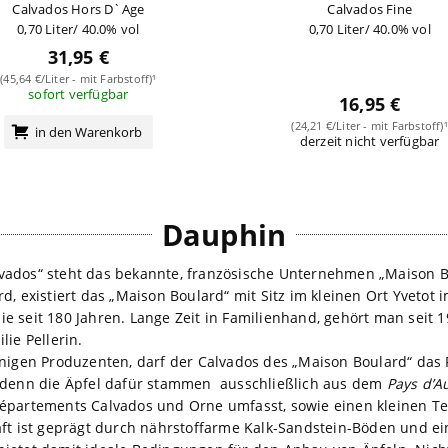
Calvados Hors D`Age
Calvados Fine
0,70 Liter/ 40.0% vol
0,70 Liter/ 40.0% vol
31,95 €
(45,64 €/Liter - mit Farbstoff)¹
sofort verfügbar
16,95 €
(24,21 €/Liter - mit Farbstoff)¹
in den Warenkorb
derzeit nicht verfügbar
Dauphin
vados“ steht das bekannte, französische Unternehmen „Maison B
d, existiert das „Maison Boulard“ mit Sitz im kleinen Ort Yvetot
e seit 180 Jahren. Lange Zeit in Familienhand, gehört man seit 
lie Pellerin.
enigen Produzenten, darf der Calvados des „Maison Boulard“ das
 denn die Äpfel dafür stammen ausschließlich aus dem
Pays d’A
épartements Calvados und Orne umfasst, sowie einen kleinen Te
aft ist geprägt durch nährstoffarme Kalk-Sandstein-Böden und e