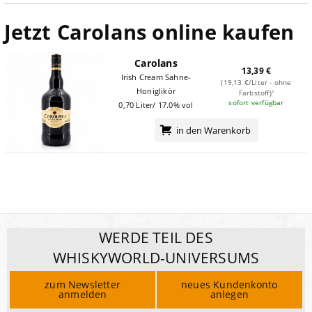
Jetzt Carolans online kaufen
Carolans
13,39 €
Irish Cream Sahne-
(19,13 €/Liter - ohne
Honiglikör
Farbstoff)¹
sofort verfügbar
0,70 Liter/ 17.0% vol
in den Warenkorb
WERDE TEIL DES
WHISKYWORLD-UNIVERSUMS
zum Newsletter
neues Kundenkonto
anmelden
anlegen