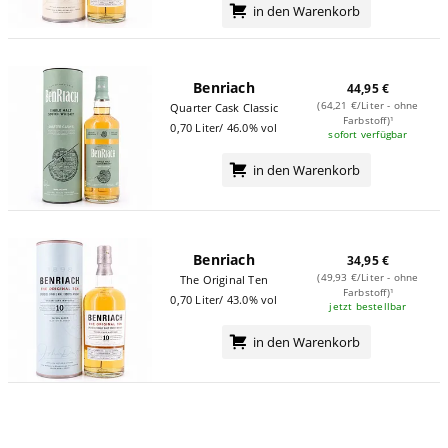
in den Warenkorb
Benriach
44,95 €
(64,21 €/Liter - ohne
Quarter Cask Classic
Farbstoff)¹
0,70 Liter/ 46.0% vol
sofort verfügbar
in den Warenkorb
Benriach
34,95 €
(49,93 €/Liter - ohne
The Original Ten
Farbstoff)¹
0,70 Liter/ 43.0% vol
jetzt bestellbar
in den Warenkorb