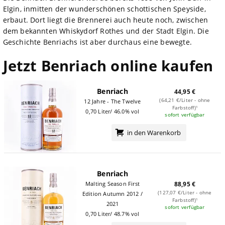
Elgin, inmitten der wunderschönen schottischen Speyside,
erbaut. Dort liegt die Brennerei auch heute noch, zwischen
dem bekannten Whiskydorf Rothes und der Stadt Elgin. Die
Geschichte Benriachs ist aber durchaus eine bewegte.
Jetzt Benriach online kaufen
Benriach
44,95 €
(64,21 €/Liter - ohne
12 Jahre - The Twelve
Farbstoff)¹
0,70 Liter/ 46.0% vol
sofort verfügbar
in den Warenkorb
Benriach
Malting Season First
88,95 €
(127,07 €/Liter - ohne
Edition Autumn 2012 /
Farbstoff)¹
2021
sofort verfügbar
0,70 Liter/ 48.7% vol