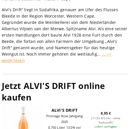
Alvi’s Drift“ liegt in Südafrika, genauer am Ufer des Flusses
Bleede in der Region Worcester, Western Cape.
Gegründet wurde die Weinkellerei von dem Niederländer
Albertus Viljoen van der Merwe, Spitzname Alvi. Als eine seiner
ersten Handlungen dort baute Alvi 1928 eine Furt durch den
Beede, die fortan von allen Farmern der Umgebung „Alvi’s
Drift“ genannt wurde, und Namensgeber für das heutige
Weingut ist. Noch immer gehören die weitläufig...
... >>
weiterlesen
Jetzt ALVI'S DRIFT online
kaufen
ALVI'S DRIFT
8,95 €
Pinotage Rose Jahrgang
(11,93 €/Liter - ohne
2025
Farbstoff)¹
sofort verfügbar
0,750 Liter/ 13.0% vol