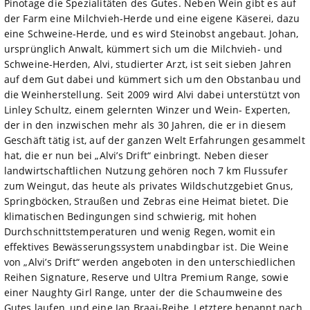
Pinotage die Spezialitäten des Gutes. Neben Wein gibt es auf
der Farm eine Milchvieh-Herde und eine eigene Käserei, dazu
eine Schweine-Herde, und es wird Steinobst angebaut. Johan,
ursprünglich Anwalt, kümmert sich um die Milchvieh- und
Schweine-Herden, Alvi, studierter Arzt, ist seit sieben Jahren
auf dem Gut dabei und kümmert sich um den Obstanbau und
die Weinherstellung. Seit 2009 wird Alvi dabei unterstützt von
Linley Schultz, einem gelernten Winzer und Wein- Experten,
der in den inzwischen mehr als 30 Jahren, die er in diesem
Geschäft tätig ist, auf der ganzen Welt Erfahrungen gesammelt
hat, die er nun bei „Alvi’s Drift“ einbringt. Neben dieser
landwirtschaftlichen Nutzung gehören noch 7 km Flussufer
zum Weingut, das heute als privates Wildschutzgebiet Gnus,
Springböcken, Straußen und Zebras eine Heimat bietet. Die
klimatischen Bedingungen sind schwierig, mit hohen
Durchschnittstemperaturen und wenig Regen, womit ein
effektives Bewässerungssystem unabdingbar ist. Die Weine
von „Alvi’s Drift“ werden angeboten in den unterschiedlichen
Reihen Signature, Reserve und Ultra Premium Range, sowie
einer Naughty Girl Range, unter der die Schaumweine des
Gutes laufen, und eine Jan Braai-Reihe, Letztere benannt nach