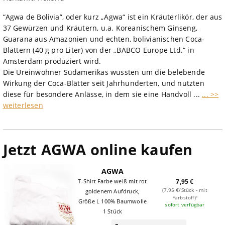
“Agwa de Bolivia”, oder kurz „Agwa“ ist ein Kräuterlikör, der aus
37 Gewürzen und Kräutern, u.a. Koreanischem Ginseng,
Guarana aus Amazonien und echten, bolivianischen Coca-
Blättern (40 g pro Liter) von der „BABCO Europe Ltd.“ in
Amsterdam produziert wird.
Die Ureinwohner Südamerikas wussten um die belebende
Wirkung der Coca-Blätter seit Jahrhunderten, und nutzten
diese für besondere Anlässe, in dem sie eine Handvoll ...
... >>
weiterlesen
Jetzt AGWA online kaufen
AGWA
T-Shirt Farbe weiß mit rot
7,95 €
(7,95 €/Stück - mit
goldenem Aufdruck,
Farbstoff)¹
Größe L 100% Baumwolle
sofort verfügbar
1 Stück